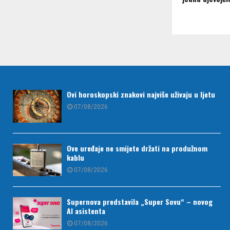
Ovi horoskopski znakovi najviše uživaju u ljetu
07/08/2026
Ove uređaje ne smijete držati na produžnom
kablu
07/08/2026
Supernova predstavila „Super Sovu“ – novog
AI asistenta
07/08/2026