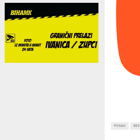
POSAO
RES