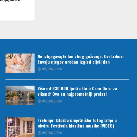
Ne izbjegavajte lan zbog gužvanja: Ovi trikovi
čuvaju njegov uredan izgled cijeli dan
05/08/2026
Više od 630.000 ljudi ušlo u Crnu Goru za
vikend: Ovo su najprometniji prelazi
05/08/2026
Trebinje: Izložba umjetničke fotografije u
okviru Festivala klasične muzike (VIDEO)
05/08/2026