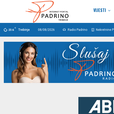
VIJESTI
C
Trebinje
08/08/2026
Radio Padrino
Nekretnine P
23.6