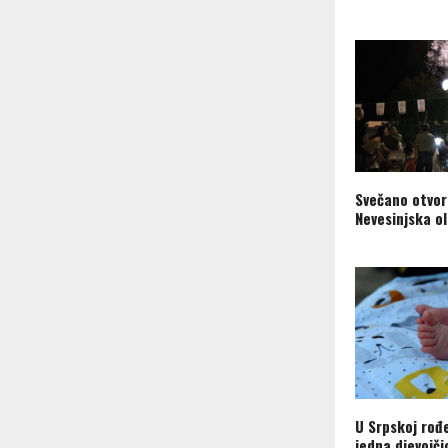
Svečano otvor
Nevesinjska o
U Srpskoj rođ
jedna djevojči