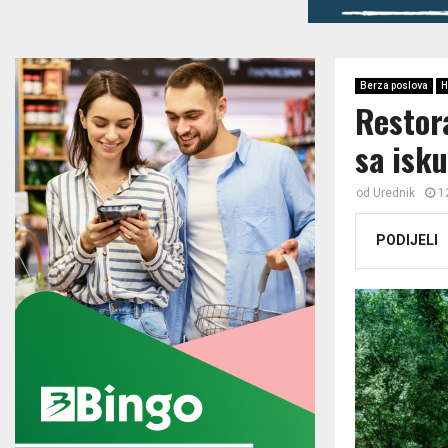
Berza poslova
H
Restor
sa isk
od
Urednik
1
PODIJELI