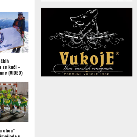
ačkih
a se kući –
ane (VIDEO)
a ulica“
limpijade u