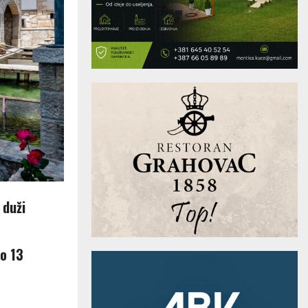
 duži
do 13