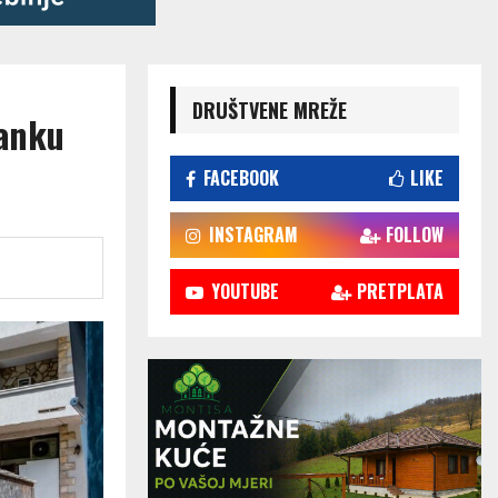
DRUŠTVENE MREŽE
šanku
FACEBOOK
LIKE
INSTAGRAM
FOLLOW
YOUTUBE
PRETPLATA