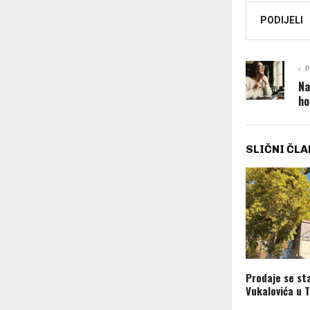
PODIJELI
P
Na
ho
SLIČNI ČLA
Prodaje se st
Vukalovića u T