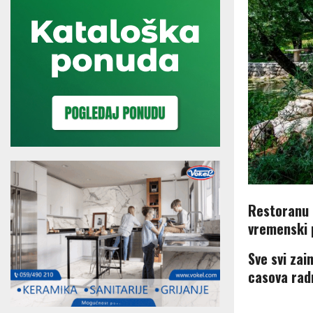
Restoranu 
vremenski 
Sve svi zai
casova rad