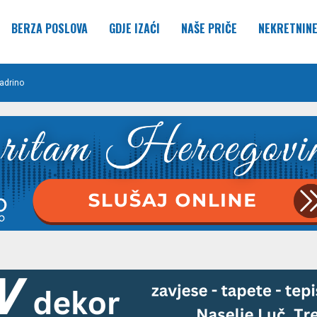
BERZA POSLOVA
GDJE IZAĆI
NAŠE PRIČE
NEKRETNIN
adrino