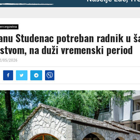
ercegovina
anu Studenac potreban radnik u 
ustvom, na duži vremenski period
2/05/2026