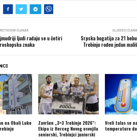
RETHODNI ČLANAK
SLJEDEĆI ČLAN
jmudriji ljudi rađaju se u četiri
Srpska bogatija za 21 bebu
roskopska znaka
Trebinju rođen jedan mali
NCI
an na Obali Luke
Završen „3×3 Trebinje 2026“:
Vreli talas se n
rebinju
Ekipa iz Herceg Novog osvojila
temperature do
seniorski, Trebinjci juniorski