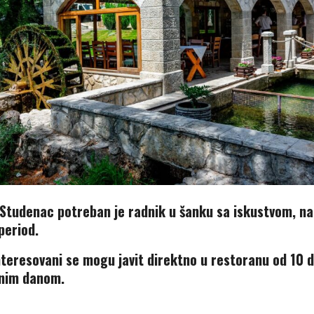
Studenac potreban je radnik u šanku sa iskustvom, na
period.
nteresovani se mogu javit direktno u restoranu od 10 
nim danom.