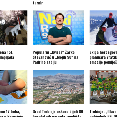
turnir
ena 151.
Popularni „kvizaš“ Žarko
Ekipa hercegov
limpijada
Stevanović u „Mojih 50“ na
planinara vratil
Padrino radiju
emocije pomiješ
eno 17 beba,
Grad Trebinje uskoro dijeli 80
Trebinje: „Glavn
ca u Nevesinju
besplatnih parcela zemljišta
pobjednik 69. O