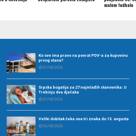
malom fudbalu
Ko sve ima pravo na povrat PDV-a za kupovinu
prvog stana?
07/08/2026
Srpska bogatija za 27 najmlađih stanovnika: U
Trebinju dva dječaka
07/08/2026
Veliki dobitak čeka ova tri znaka do 13. avgusta
06/08/2026