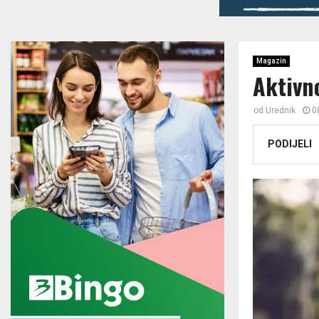
Magazin
Aktivn
od
Urednik
0
PODIJELI