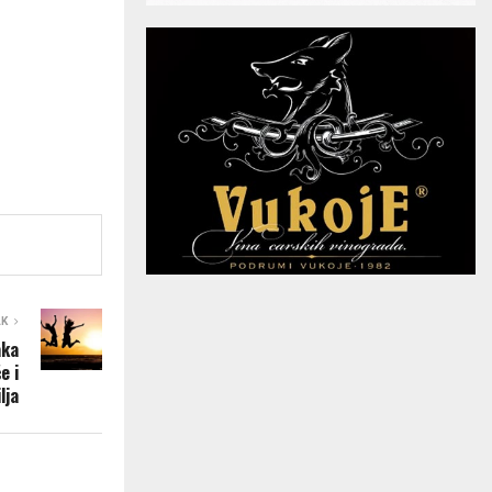
AK
aka
e i
lja