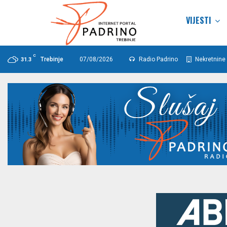
VIJESTI
C
Trebinje
07/08/2026
Radio Padrino
Nekretnine 
31.3