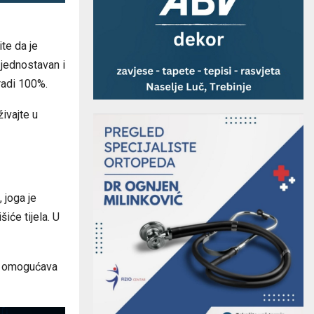
ite da je
 jednostavan i
radi 100%.
živajte u
 joga je
iće tijela. U
am omogućava