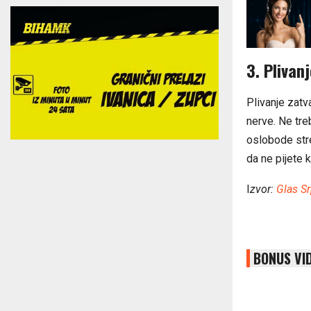
3. Plivan
Plivanje zatva
nerve. Ne tre
oslobode stre
da ne pijete k
I
zvor:
Glas S
BONUS VI