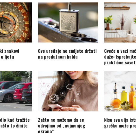
ki znakovi
Ove uređaje ne smijete držati
Cveće u vazi mo
 u ljetu
na produžnom kablu
duže: Isprobajt
praktične savet
adio kad tražite
Zašto ne možemo da se
Nisu sva ulja is
ašto to činite
odvojimo od „najmanjeg
greška može pro
ekrana“