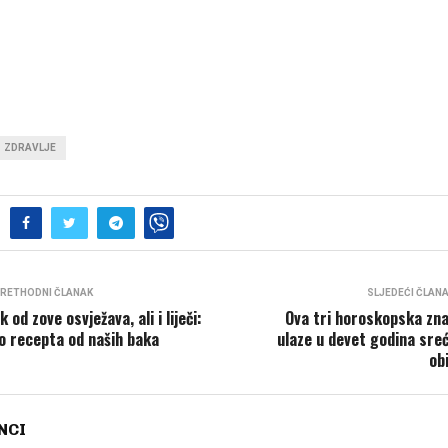
ZDRAVLJE
RETHODNI ČLANAK
SLJEDEĆI ČLAN
k od zove osvježava, ali i liječi:
Ova tri horoskopska zn
o recepta od naših baka
ulaze u devet godina sreć
obi
NCI