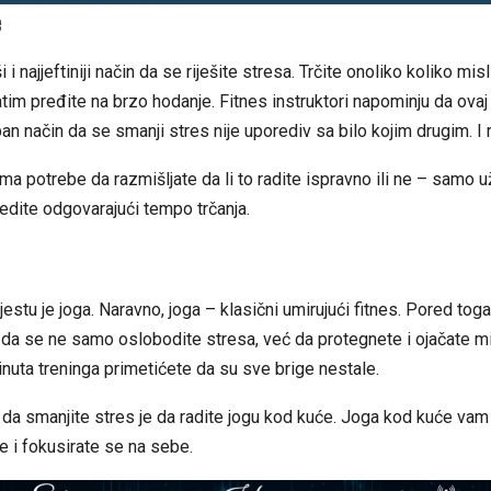
e
i i najjeftiniji način da se riješite stresa. Trčite onoliko koliko misl
atim pređite na brzo hodanje. Fitnes instruktori napominju da ovaj
n način da se smanji stres nije uporediv sa bilo kojim drugim. I 
ema potrebe da razmišljate da li to radite ispravno ili ne – samo u
edite odgovarajući tempo trčanja.
stu je joga. Naravno, joga – klasični umirujući fitnes. Pored toga,
 da se ne samo oslobodite stresa, već da protegnete i ojačate miš
nuta treninga primetićete da su sve brige nestale.
n da smanjite stres je da radite jogu kod kuće. Joga kod kuće v
e i fokusirate se na sebe.