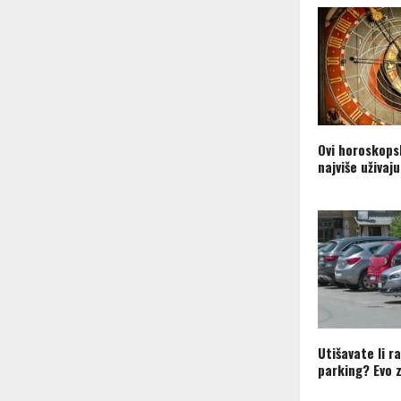
Ovi horoskops
najviše uživaju
Utišavate li r
parking? Evo z