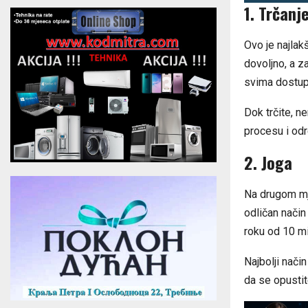
1. Trčanj
Ovo je najlakš
dovoljno, a z
svima dostupa
Dok trčite, n
procesu i odr
2. Joga
Na drugom mje
odličan način
roku od 10 mi
Najbolji nači
da se opustit