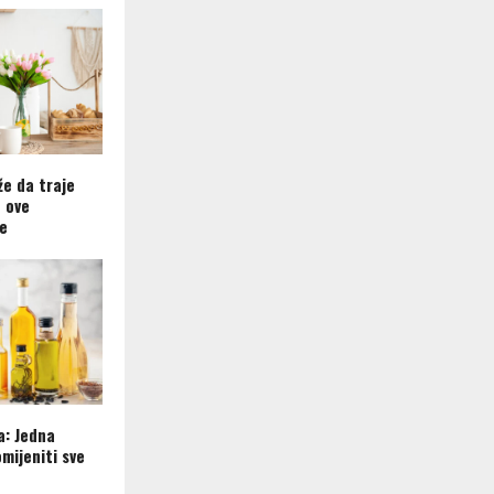
že da traje
e ove
e
ta: Jedna
mijeniti sve