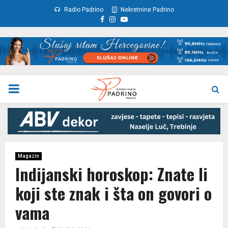
Radio Padrino
Nekretnine Padrino
Facebook
Instagram
Youtube
PRIMARY
MENU
Magazin
Indijanski horoskop: Znate li
koji ste znak i šta on govori o
vama