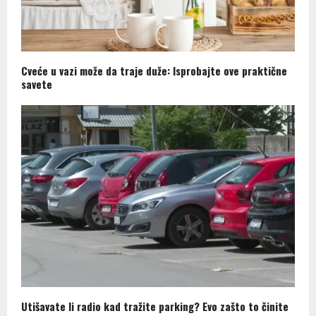
Cveće u vazi može da traje duže: Isprobajte ove praktične
savete
Utišavate li radio kad tražite parking? Evo zašto to činite