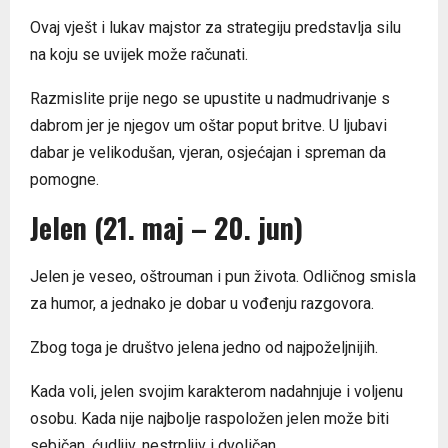
Ovaj vješt i lukav majstor za strategiju predstavlja silu
na koju se uvijek može računati.
Razmislite prije nego se upustite u nadmudrivanje s
dabrom jer je njegov um oštar poput britve. U ljubavi
dabar je velikodušan, vjeran, osjećajan i spreman da
pomogne.
Jelen (21. maj – 20. jun)
Jelen je veseo, oštrouman i pun života. Odličnog smisla
za humor, a jednako je dobar u vođenju razgovora.
Zbog toga je društvo jelena jedno od najpoželjnijih.
Kada voli, jelen svojim karakterom nadahnjuje i voljenu
osobu. Kada nije najbolje raspoložen jelen može biti
sebičan, ćudljiv, nestrpljiv i dvoličan.