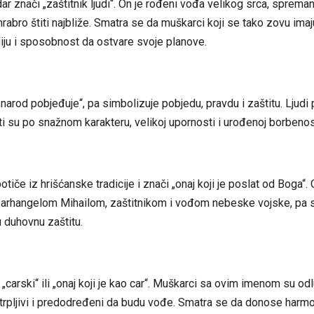
r znači „zaštitnik ljudi“. On je rođeni vođa velikog srca, sprem
hrabro štiti najbliže. Smatra se da muškarci koji se tako zovu ima
iju i sposobnost da ostvare svoje planove.
„narod pobjeđuje“, pa simbolizuje pobjedu, pravdu i zaštitu. Ljudi
i su po snažnom karakteru, velikoj upornosti i urođenoj borbenos
tiče iz hrišćanske tradicije i znači „onaj koji je poslat od Boga“.
arhangelom Mihailom, zaštitnikom i vođom nebeske vojske, pa s
 duhovnu zaštitu.
 „carski“ ili „onaj koji je kao car“. Muškarci sa ovim imenom su odl
trpljivi i predodređeni da budu vođe. Smatra se da donose harmo