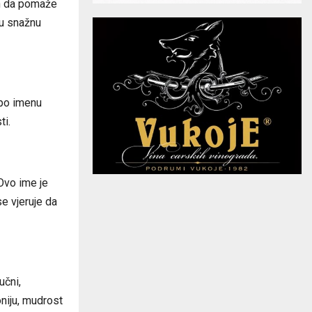
an da pomaže
ju snažnu
 po imenu
ti.
 Ovo ime je
e vjeruje da
učni,
niju, mudrost