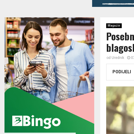
Magazin
Posebn
blagos
od
Urednik
0
PODIJELI