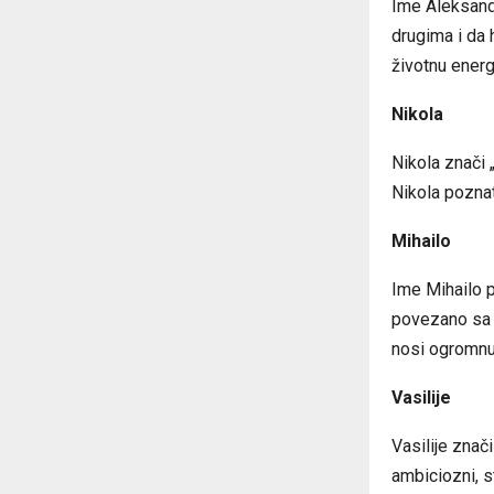
Ime Aleksanda
drugima i da 
životnu energ
Nikola
Nikola znači 
Nikola poznat
Mihailo
Ime Mihailo po
povezano sa 
nosi ogromnu
Vasilije
Vasilije znači
ambiciozni, s