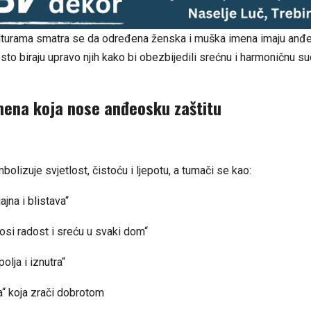
turama smatra se da određena ženska i muška imena imaju anđe
često biraju upravo njih kako bi obezbijedili srećnu i harmoničnu 
mena koja nose anđeosku zaštitu
bolizuje svjetlost, čistoću i ljepotu, a tumači se kao:
ajna i blistava“
osi radost i sreću u svaki dom“
spolja i iznutra“
“ koja zrači dobrotom