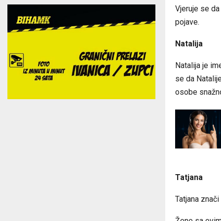
Vjeruje se da
pojave.
Natalija
Natalija je i
se da Natalij
osobe snažno
Tatjana
Tatjana znači 
Žene sa ovim