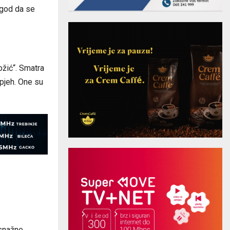
 god da se
ožić“. Smatra
spjeh. One su
snažne