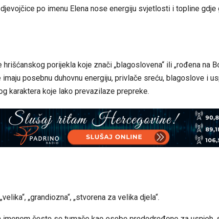
 djevojčice po imenu Elena nose energiju svjetlosti i topline gdje
me hrišćanskog porijekla koje znači „blagoslovena“ ili „rođena na B
e imaju posebnu duhovnu energiju, privlače sreću, blagoslove i u
g karaktera koje lako prevazilaze prepreke.
„velika“, „grandiozna“, „stvorena za velika djela“.
 imenom često se tumače kao osobe predodređene za uspjeh, 