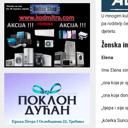
U mnogim kul
pa roditelji 
djetetu.
Ženska i
Elena
Ime Elena sim
„ona koja je sj
„ona koja don
„lijepa i sija 
„kćerka Sunca