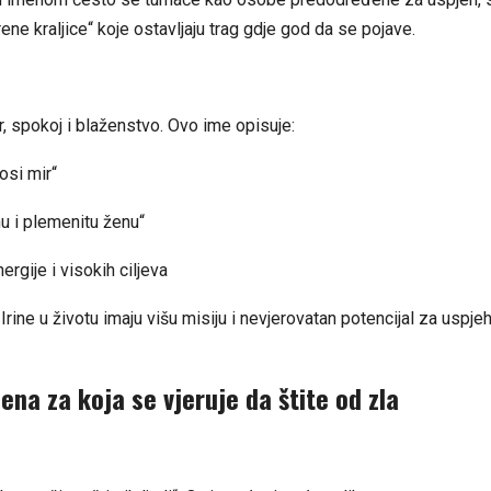
trene kraljice“ koje ostavljaju trag gdje god da se pojave.
ir, spokoj i blaženstvo. Ovo ime opisuje:
osi mir“
u i plemenitu ženu“
ergije i visokih ciljeva
 Irine u životu imaju višu misiju i nevjerovatan potencijal za uspj
na za koja se vjeruje da štite od zla