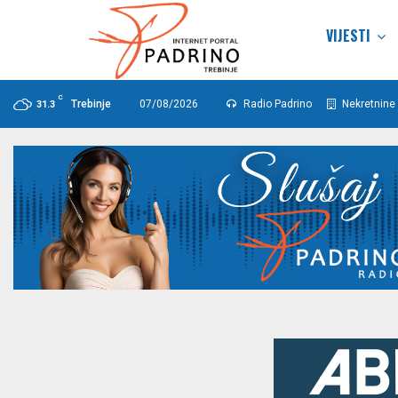
VIJESTI
C
Trebinje
07/08/2026
Radio Padrino
Nekretnine 
31.3