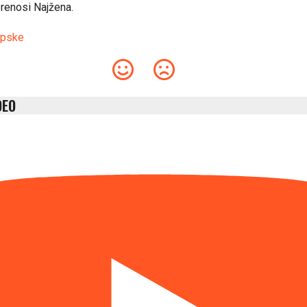
 prenosi Najžena.
rpske
DEO