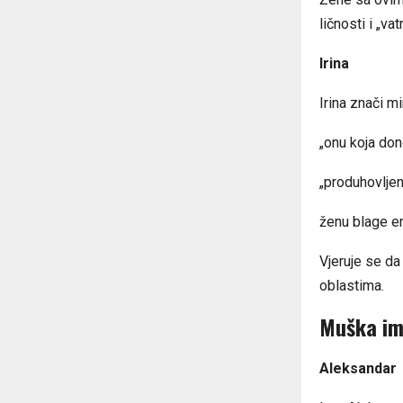
ličnosti i „va
Irina
Irina znači m
„onu koja don
„produhovljen
ženu blage en
Vjeruje se da
oblastima.
Muška ime
Aleksandar