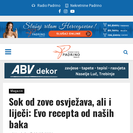
Radio Padrino
Nekretnine Padrino
Facebook
Instagram
Youtube
PRIMARY
MENU
Magazin
Sok od zove osvježava, ali i
liječi: Evo recepta od naših
baka