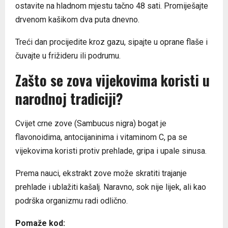
ostavite na hladnom mjestu tačno 48 sati. Promiješajte
drvenom kašikom dva puta dnevno.
Treći dan procijedite kroz gazu, sipajte u oprane flaše i
čuvajte u frižideru ili podrumu.
Zašto se zova vijekovima koristi u
narodnoj tradiciji?
Cvijet crne zove (Sambucus nigra) bogat je
flavonoidima, antocijaninima i vitaminom C, pa se
vijekovima koristi protiv prehlade, gripa i upale sinusa.
Prema nauci, ekstrakt zove može skratiti trajanje
prehlade i ublažiti kašalj. Naravno, sok nije lijek, ali kao
podrška organizmu radi odlično.
Pomaže kod: