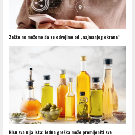
Zašto ne možemo da se odvojimo od „najmanjeg ekrana“
Nisu sva ulja ista: Jedna greška može promijeniti sve