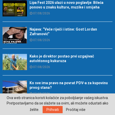
Lipa Fest 2026 ulazi u novo poglavlje: Bileća
ponovo u znaku kulture, muzike i smijeha
07/08/2026
Najava: “Veče riječi i istine: Gost Lordan
Zafranović”
07/08/2026
Kako je direktor postao prvi uzgajivač
autohtonog kukuruza
07/08/2026
Ko sve ima pravo na povrat PDV-a za kupovinu
prvog stana?
07/08/2026
Ova web stranica koristi kolačiće za poboljšanje vašeg iskustva.
Pretpostavljamo da se slažete sa ovim, ali možete odustati ako
želite.
Prihvati
Pročitaj više
Srpska bogatija za 27 najmlađih stanovnika: U
Trebinju dva dječaka