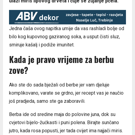
ulazi miris lipovog drveta i čuje se zujanje pčela.
Jedna čaša ovog napitka umije da vas rashladi bolje od
bilo kog kupovnog gaziranog soka, a usput čisti sluz,
smiruje kašalj i podiže imunitet.
Kada je pravo vrijeme za berbu
zove?
Ako ste do sada bježali od berbe jer vam djeluje
komplikovano, varate se grdno, jer recept vas je naučio
još pradjeda, samo ste ga zaboravili.
Berba ide od sredine maja do polovine juna, dok su
cvjetovi bijelo-žućkasti i puni polena. Birajte sunčano
jutro, kada rosa popusti, jer tada cvijet ima najjači miris.