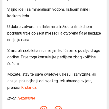
Sjajno ide i sa mineralnom vodom, listićem nane i
kockom leda.
U dobro zatvorenim flašama u frižideru ili hladnom
podrumu traje do šest mjeseci, a otvorena flaša najduže
nedjelju dana.
Smiju, ali razblažen i u manjim količinama, poslije druge
godine. Prije toga konsultujte pedijatra zbog količine
šećera.
Možete, stavite suve cvjetove u kesu i zamrznite, ali
sok je ipak najbolji od svježeg, tek ubranog cvijeta,
prenosi
Krstarica
.
Izvor:
Nezavisne