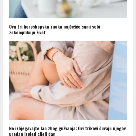
Ova tri horoskopska znaka najčešće sami sebi
zakomplikuju život
Ne izbjegavajte lan zbog gužvanja: Ovi trikovi čuvaju njegov
uredan izgled cijeli dan