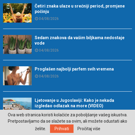
Četiri znaka ulaze u srećniji period, promjene
počinju
04/08/2026
Sedam znakova da vašim biljkama nedostaje
vode
04/08/2026
Proglašen najbolji parfem svih vremena
04/08/2026
Ljetovanje u Jugoslaviji: Kako je nekada
izgledao odlazak na more (VIDEO)
04/08/2026
Ova web stranica koristi kolačiće za poboljšanje vašeg iskustva.
Pretpostavljamo da se slažete sa ovim, ali možete odustati ako
Dodjelom nagrade „Zlatni platan“ Zlatanu Vidoviću
želite.
Prihvati
Pročitaj više
završen Festival u Trebinju