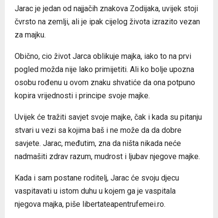
Jarac je jedan od najjačih znakova Zodijaka, uvijek stoji
čvrsto na zemlji, ali je ipak cijelog života izrazito vezan
za majku.
Obično, cio život Jarca oblikuje majka, iako to na prvi
pogled možda nije lako primijetiti. Ali ko bolje upozna
osobu rođenu u ovom znaku shvatiće da ona potpuno
kopira vrijednosti i principe svoje majke.
Uvijek će tražiti savjet svoje majke, čak i kada su pitanju
stvari u vezi sa kojima baš i ne može da da dobre
savjete. Jarac, međutim, zna da ništa nikada neće
nadmašiti zdrav razum, mudrost i ljubav njegove majke.
Kada i sam postane roditelj, Jarac će svoju djecu
vaspitavati u istom duhu u kojem ga je vaspitala
njegova majka, piše libertateapentrufemei.ro.