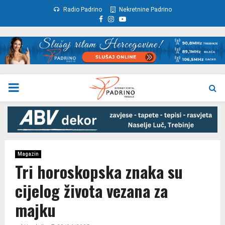
Radio Padrino
Nekretnine Padrino
Facebook
Instagram
Youtube
PRIMARY
MENU
Magazin
Tri horoskopska znaka su
cijelog života vezana za
majku