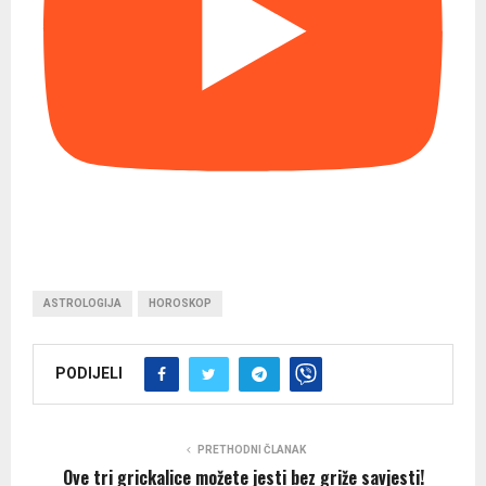
ASTROLOGIJA
HOROSKOP
PODIJELI
PRETHODNI ČLANAK
Ove tri grickalice možete jesti bez griže savjesti!