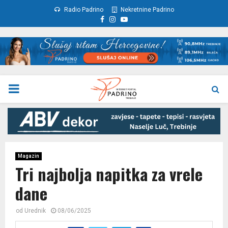
Radio Padrino
Nekretnine Padrino
Facebook
Instagram
Youtube
PRIMARY
MENU
Magazin
Tri najbolja napitka za vrele
dane
od
Urednik
08/06/2025