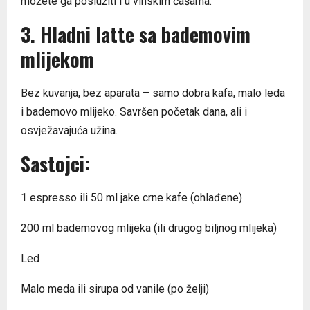
možete ga poslužiti i u vinskim čašama.
3. Hladni latte sa bademovim
mlijekom
Bez kuvanja, bez aparata – samo dobra kafa, malo leda
i bademovo mlijeko. Savršen početak dana, ali i
osvježavajuća užina.
Sastojci:
1 espresso ili 50 ml jake crne kafe (ohlađene)
200 ml bademovog mlijeka (ili drugog biljnog mlijeka)
Led
Malo meda ili sirupa od vanile (po želji)