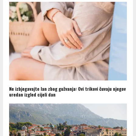
Ne izbjegavajte lan zbog gužvanja: Ovi trikovi čuvaju njegov
uredan izgled cijeli dan