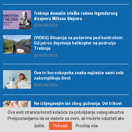
Trebinje domaćin izložbe radova legendarnog
dizajnera Miltona Glejzera
06/08/2026
(VIDEO) Situacija sa požarima pod kontrolom:
Od jutros dejstvuje helikopter na području
Trebinja
06/08/2026
Ova tri horoskopska znaka najčešće sami sebi
zakomplikuju život
05/08/2026
Ne izbjegavajte lan zbog gužvanja: Ovi trikovi
čuvaju njegov uredan izgled cijeli dan
Ova web stranica koristi kolačiće za poboljšanje vašeg iskustva.
05/08/2026
Pretpostavljamo da se slažete sa ovim, ali možete odustati ako
želite.
Prihvati
Pročitaj više