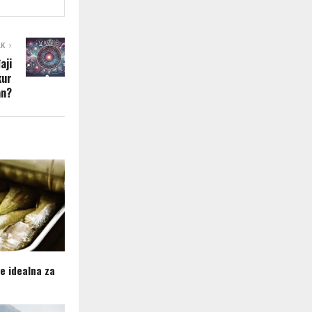
AK
aji
kur
an?
je idealna za