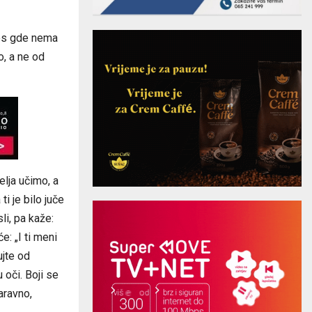
dnos gde nema
o, a ne od
elja učimo, a
 ti je bilo juče
li, pa kaže:
će: „I ti meni
ujte od
 oči. Boji se
aravno,