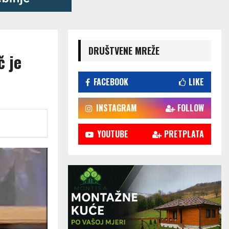
DRUŠTVENE MREŽE
č je
FACEBOOK
LIKE
INSTAGRAM
FOLLOW
YOUTUBE
PRETPLATA