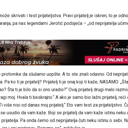
e skrivati i test prijateljstva. Pravi prijatelj je iskren, to je o
aranja, pa nas legendarni Jerotić podsjeća – „od neprijatelja učim
 protivnike da slušamo uopšte. A to ste znali odavno: Od neprijat
a. Pa ko ti je prijatelj? Prijatelj ti je onaj koji ti kaže, NASAMO: „Šta
o? Šta ti je bilo da si ono uradio?“ Ovaj prijatelj drugi malo razmis
ragi moj. Hvala ti beskrajno.“ A ako je samo bio lažni prijatelj, reći 
i više nisi od danas moj prijatelj.“ Eto vam test za prijateljstvo. Č
o se usudio da vam kaže. Boji se prijatelj da vam kaže istinu neku u
 prijatelja. Pa onda ćemo od neprijatelja čuti neku istinu o sebi. N