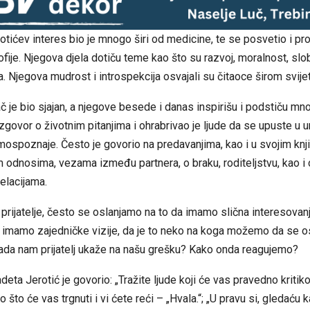
tićev interes bio je mnogo širi od medicine, te se posvetio i pr
ozofije. Njegova djela dotiču teme kao što su razvoj, moralnost, slo
. Njegova mudrost i introspekcija osvajali su čitaoce širom svijet
č je bio sjajan, a njegove besede i danas inspirišu i podstiču mno
zgovor o životnim pitanjima i ohrabrivao je ljude da se upuste u u
ospoznaje. Često je govorio na predavanjima, kao i u svojim knj
odnosima, vezama između partnera, o braku, roditeljstvu, kao i 
relacijama.
prijatelje, često se oslanjamo na to da imamo slična interesovanj
da imamo zajedničke vizije, da je to neko na koga možemo da se os
kada nam prijatelj ukaže na našu grešku? Kako onda reagujemo?
ta Jerotić je govorio: „Tražite ljude koji će vas pravedno kritikov
 što će vas trgnuti i vi ćete reći – „Hvala.“; „U pravu si, gledaću