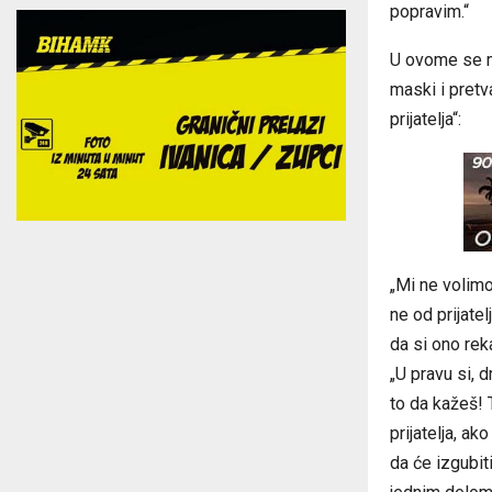
popravim.“
U ovome se mož
maski i pretv
prijatelja“:
„Mi ne volimo
ne od prijatelj
da si ono reka
„U pravu si, d
to da kažeš! T
prijatelja, ak
da će izgubiti