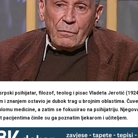
rpski psihijatar, filozof, teolog i pisac Vladeta Jerotić (192
m i znanjem ostavio je dubok trag u brojnim oblastima. Čuv
plomu medicine, a zatim se fokusirao na psihijatriju. Njegov
pacijentima činile su ga poznatim ljekarom i učiteljem.