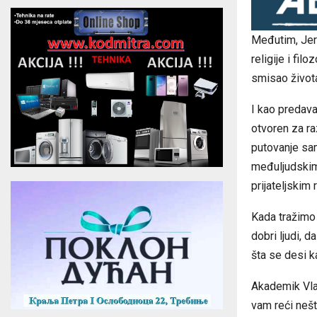
Međutim, Jero
religije i fil
smisao života
I kao predava
otvoren za ra
putovanje sam
međuljudskim 
prijateljskim 
Kada tražimo 
dobri ljudi, 
šta se desi 
Akademik Vlade
vam reći nešto