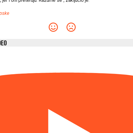
jer i oni preteruju. Razume se“, zaključio je.
rpske
DEO