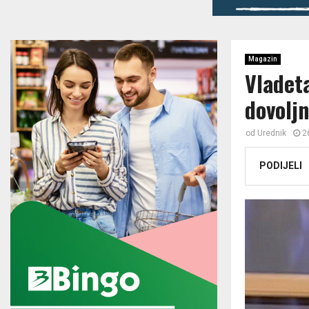
Magazin
Vladeta
dovoljn
od
Urednik
2
PODIJELI