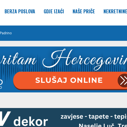
BERZA POSLOVA
GDJE IZAĆI
NAŠE PRIČE
NEKRETNIN
Padrino