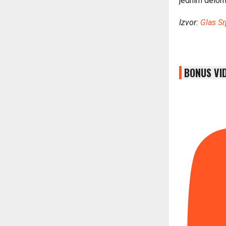
jednim delom, 
Izvor:
Glas S
BONUS VI