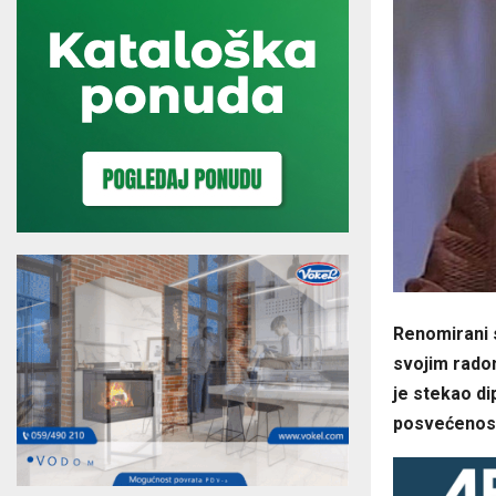
Renomirani s
svojim rado
je stekao di
posvećenost 