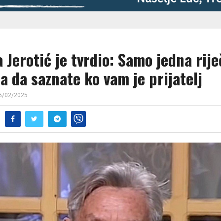
 Jerotić je tvrdio: Samo jedna rije
a da saznate ko vam je prijatelj
6/02/2025