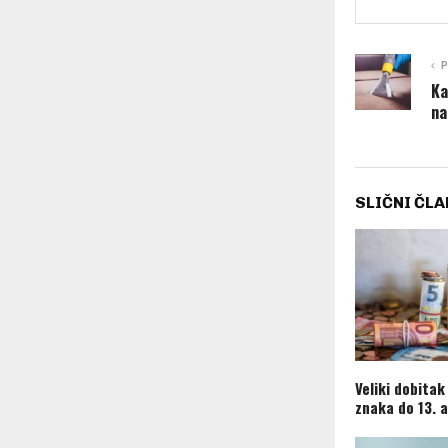
P
Ka
na
SLIČNI ČLA
Veliki dobitak
znaka do 13. 