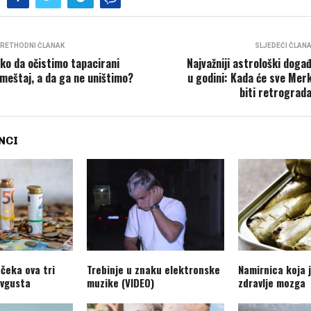
RETHODNI ČLANAK
SLJEDEĆI ČLAN
ko da očistimo tapacirani
Najvažniji astrološki događ
meštaj, a da ga ne uništimo?
u godini: Kada će sve Mer
biti retrograd
NCI
 čeka ova tri
Trebinje u znaku elektronske
Namirnica koja 
avgusta
muzike (VIDEO)
zdravlje mozga