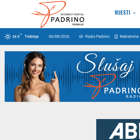
VIJESTI
C
Trebinje
06/08/2026
Radio Padrino
Nekretnine 
33.9