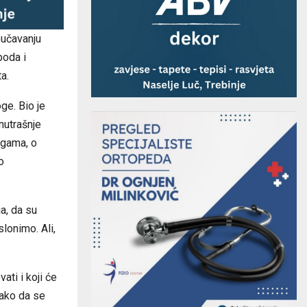
oučavanju
boda i
a.
ge. Bio je
nutrašnje
igama, o
o
a, da su
lonimo. Ali,
ati i koji će
 kako da se