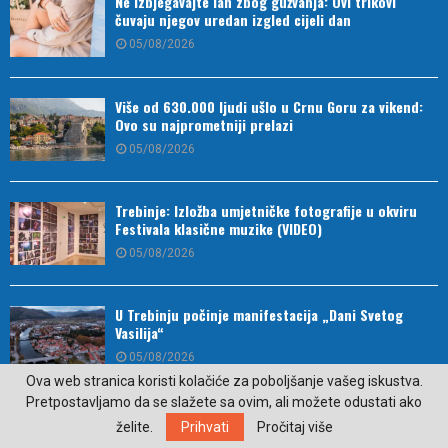
Ne izbjegavajte lan zbog gužvanja: Ovi trikovi
čuvaju njegov uredan izgled cijeli dan
05/08/2026
Više od 630.000 ljudi ušlo u Crnu Goru za vikend:
Ovo su najprometniji prelazi
05/08/2026
Trebinje: Izložba umjetničke fotografije u okviru
Festivala klasične muzike (VIDEO)
05/08/2026
U Trebinju počinje manifestacija „Dani Svetog
Vasilija“
05/08/2026
Ova web stranica koristi kolačiće za poboljšanje vašeg iskustva.
Pretpostavljamo da se slažete sa ovim, ali možete odustati ako
U trebinjskoj biblioteci u petak promocija romana
želite.
Prihvati
Pročitaj više
„Ilirik“ Dragana Glogovca