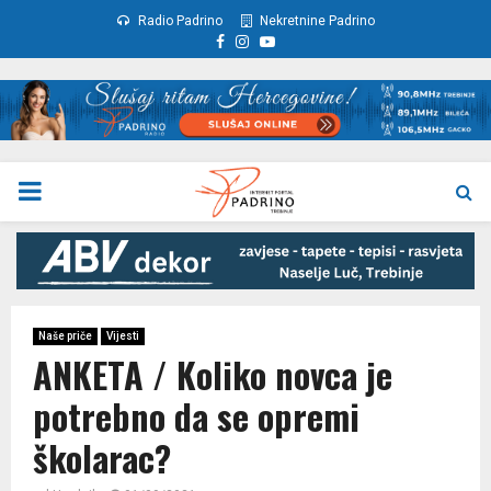
Radio Padrino
Nekretnine Padrino
Facebook
Instagram
Youtube
PRIMARY
MENU
Naše priče
Vijesti
ANKETA / Koliko novca je
potrebno da se opremi
školarac?