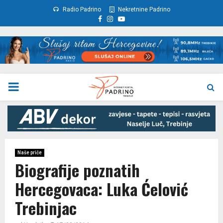
Radio Padrino
Nekretnine Padrino
Facebook
Instagram
Youtube
PRIMARY
MENU
Naše priče
Biografije poznatih
Hercegovaca: Luka Ćelović
Trebinjac