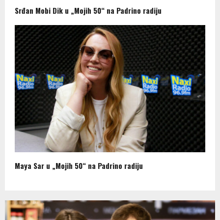
Srđan Mobi Dik u „Mojih 50“ na Padrino radiju
Maya Sar u „Mojih 50“ na Padrino radiju