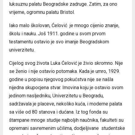
luksuznu palatu Beogradske zadruge. Zatim, za ono
vrijeme, ogromnu palatu Bristol.
Iako malo školovan, Ćelović je mnogo cijenio znanje,
školu i nauku. Još 1911. godine u svom prvom
testamentu ostavio je svo imanje Beogradskom
univerzitetu.
Cijelog svog života Luka Ćelović je živio skromno. Nije
se ženio i nije ostavio potomaka. Kada je umro, 1929.
godine u popisu njegovog pokućstva nije se našla
nijedna skupocjena stvar. Imovina koju je ostavio svom
jedinom nasljedniku, Univerzitetu u Beogradu,
sadržavala je placeve, nekoliko kuća, i moderne palata
sa više od 80 stanova i dućana. Iz tog fonda su
štampane mnoge studije najboljih naučnika, fakulteti su
opremani savremenim učilima, dodjeljivane studentske