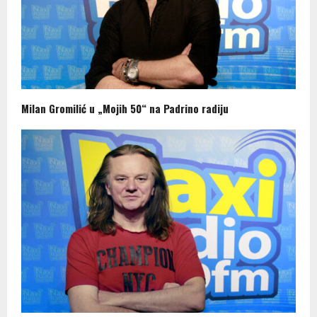
Milan Gromilić u „Mojih 50“ na Padrino radiju