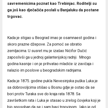
savremenicima poznat kao Trebinjac. Roditelji su
ga još kao dječačića poslali u Banjaluku da postane
trgovac.
Kada je stigao u Beograd imao je osamnaest godina i
skoro prazne džepove. Za pomoć se obratio
zemljacima. U susret mu je izašao Nićifor Dučić
zaposlivši ga u jednoj galanterijskoj radnji. Mnogo
godina kasnije i on je prihvatao mladiće iz zavičaja i
nalazio im poslove u beogradskim radnjama.
Kada je 1875. godine pukla Nevesinjska puška Luka je
sa dobrovoljcima otišao u Bosnu gdje je ostao da se
bori protiv Turaka sve do kraja rata 1878. Sa
završetkom rata i Luka je stasao u zrelog čovjeka koji je
bio sposoban da se i sam bavi trgovinom. Iako je od