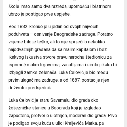
škole imao samo dva razreda, upornošću i bistrinom
ubrzo je postigao prve uspjehe.
Već 1882. krenuo je u jedan od svojih najvećih
poduhvata – osnivanje Beogradske zadruge. Poratno
vrijeme bilo je teško, ali to nije spriječilo nekoliko
najodvažnijih građana da sa malim kapitalom i bez
ikakvog iskustva stvore pravu narodnu štedionicu za
ispomoć malim trgovcima, zanatlijama i sirotinji kako bi
izbjegli zamke zelenaša. Luka Ćelović je bio među
prvim ulagačima zadruge, a od 1887. postao je njen
doživotni predsjednik.
Luka Ćelović je staru Savamalu, dio grada oko
željezničke stanice u Beogradu koji je izgledao
zapušteno, pretvorio u otmjen, moderan dio grada. Prvo
je podigao svoju kuću u ulici Kraljevića Marka, pa