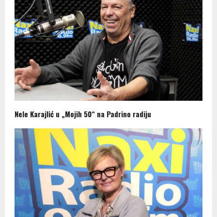
Nele Karajlić u „Mojih 50“ na Padrino radiju