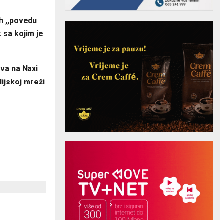
h ,,povedu
 sa kojim je
va na Naxi
dijskoj mreži