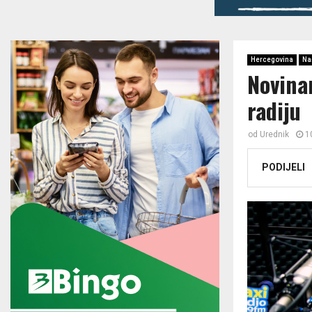
Hercegovina
Na
Novina
radiju
od
Urednik
1
PODIJELI