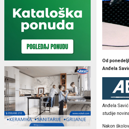
Od ponedeljk
Anđela Savi
Anđela Savić 
studije novin
Nakon školova