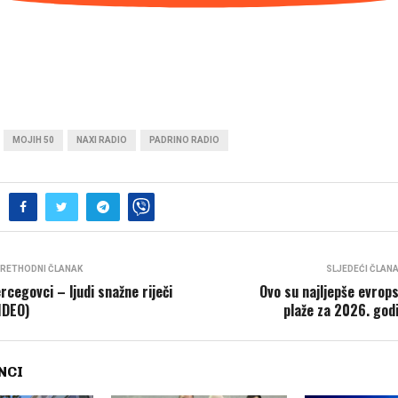
MOJIH 50
NAXI RADIO
PADRINO RADIO
RETHODNI ČLANAK
SLJEDEĆI ČLAN
rcegovci – ljudi snažne riječi
Ovo su najljepše evrop
IDEO)
plaže za 2026. god
NCI