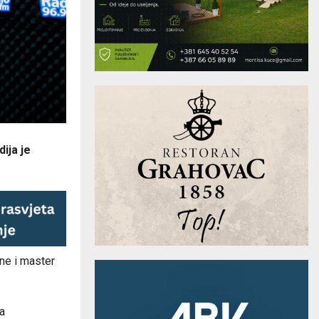
ija je
ne i master
la