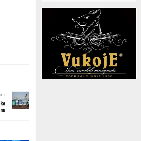
AK
ske
inu