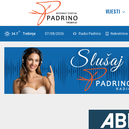
VIJESTI
C
Trebinje
07/08/2026
Radio Padrino
Nekretnine 
24.7