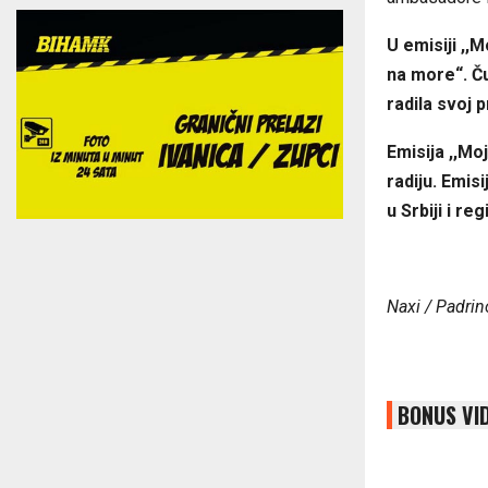
U emisiji ,,
na more“. Ču
radila svoj p
Emisija ,,Mo
radiju. Emis
u Srbiji i reg
Naxi / Padrin
BONUS VI