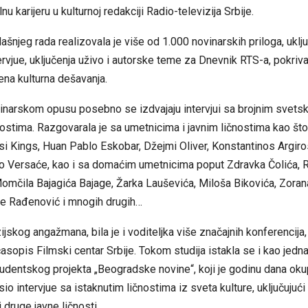
nu karijeru u kulturnoj redakciji Radio-televizija Srbije.
njeg rada realizovala je više od 1.000 novinarskih priloga, uklju
tervjue, uključenja uživo i autorske teme za Dnevnik RTS-a, pokriva
ena kulturna dešavanja.
inarskom opusu posebno se izdvajaju intervjui sa brojnim svetsk
stima. Razgovarala je sa umetnicima i javnim ličnostima kao što
si Kings, Huan Pablo Eskobar, Džejmi Oliver, Konstantinos Argiro
to Versaće, kao i sa domaćim umetnicima poput Zdravka Čolića, 
omčila Bajagića Bajage, Žarka Lauševića, Miloša Bikovića, Zoran
e Rađenović i mnogih drugih…
ijskog angažmana, bila je i voditeljka više značajnih konferencija,
asopis Filmski centar Srbije. Tokom studija istakla se i kao jedn
udentskog projekta „Beogradske novine“, koji je godinu dana oku
sio intervjue sa istaknutim ličnostima iz sveta kulture, uključujuć
druge javne ličnosti.