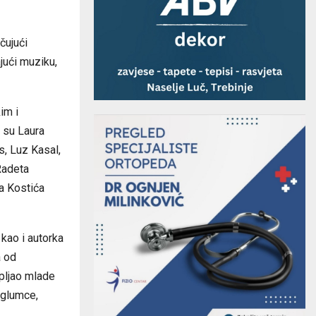
čujući
jući muziku,
im i
 su Laura
s, Luz Kasal,
Radeta
a Kostića
 kao i autorka
a od
pljao mlade
i glumce,