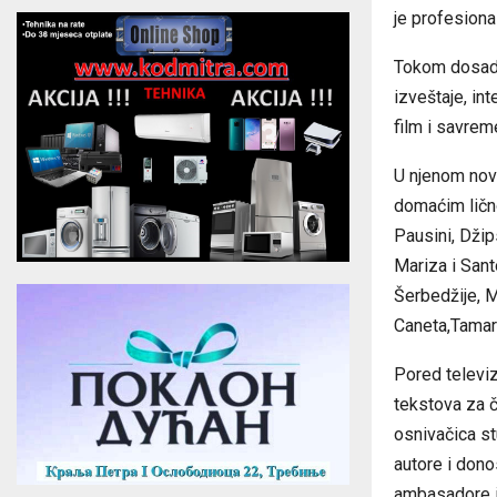
je profesional
Tokom dosadaš
izveštaje, in
film i savrem
U njenom nov
domaćim lično
Pausini, Džip
Mariza i San
Šerbedžije, M
Caneta,Tamar
Pored televiz
tekstova za č
osnivačica st
autore i dono
ambasadore i 