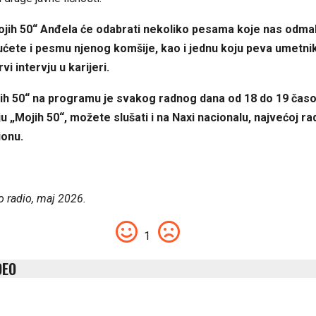
Mojih 50“ Anđela će odabrati nekoliko pesama koje nas odma
ćete i pesmu njenog komšije, kao i jednu koju peva umetnik
rvi intervju u karijeri.
jih 50“ na programu je svakog radnog dana od 18 do 19 časo
iju „Mojih 50“, možete slušati i na Naxi nacionalu, najvećoj ra
ionu.
o radio, maj 2026.
1
DEO