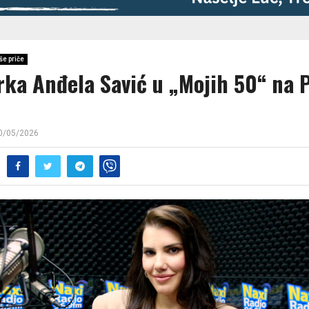
še priče
rka Anđela Savić u „Mojih 50“ na 
0/05/2026