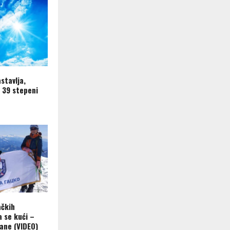
astavlja,
 39 stepeni
ačkih
a se kući –
ane (VIDEO)