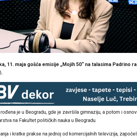
a, 11. maja gošća emisije „Mojih 50“ na talasima Padrino rad
ć.
rođena je u Beogradu, gde je završila gimnaziju, a potom i osnov
arstva na Fakultet političkih nauka u Beogradu.
nja i kratke prakse na jednoj od komercijalnih televizija, započe