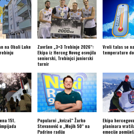
an na Obali Luke
Završen „3×3 Trebinje 2026“:
Vreli talas se n
rebinju
Ekipa iz Herceg Novog osvojila
temperature do
seniorski, Trebinjci juniorski
turnir
ena 151.
Popularni „kvizaš“ Žarko
Ekipa hercegov
limpijada
Stevanović u „Mojih 50“ na
planinara vratil
Padrino radiju
emocije pomiješ