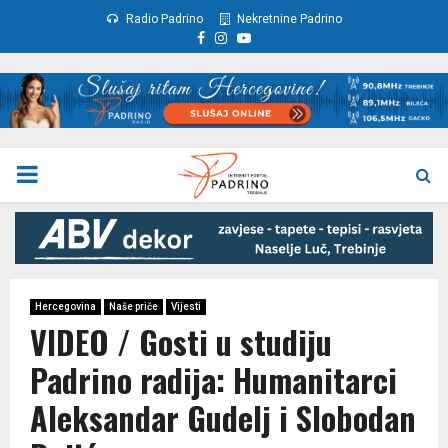
Radio Padrino
Nekretnine Padrino
Facebook
Instagram
Youtube
PRIMARY
MENU
Hercegovina
Naše priče
Vijesti
VIDEO / Gosti u studiju
Padrino radija: Humanitarci
Aleksandar Gudelj i Slobodan