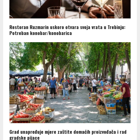
Restoran Ruzmarin uskoro otvara svoja vrata u Trebinju:
Potreban konobar/konobarica
Grad unapređuje mjere zaštite domaćih proizvođača i rad
gradske pijace