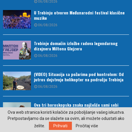
06/08/2026
U Trebinju otvoren Međunarodni festival klasične
muzike
06/08/2026
Trebinje domaćin izložbe radova legendarnog
dizajnera Miltona Glejzera
06/08/2026
(VIDEO) Situacija sa požarima pod kontrolom: Od
jutros dejstvuje helikopter na području Trebinja
06/08/2026
Ova tri horoskopska znaka najčešće sami sebi
zakomplikuju život
Ova web stranica koristi kolačiće za poboljšanje vašeg iskustva.
05/08/2026
Pretpostavljamo da se slažete sa ovim, ali možete odustati ako
želite.
Prihvati
Pročitaj više