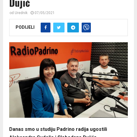
Dujić
od
Urednik
07/05/2021
PODIJELI
Danas smo u studiju Padrino radija ugostili