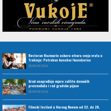
Restoran Ruzmarin uskoro otvara svoja vrata u
Trebinju: Potreban konobar/konobarica
08/08/2026
Grad unapređuje mjere zaštite domaćih
proizvođača i rad gradske pijace
08/08/2026
Filmski festival u Herceg Novom od 22. do 28.