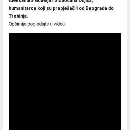
Aleksandra Gudelja i Slobodana Dujića,
humanitarce koji su prepješačili od Beograda do
Trebinja.
Opširnije pogledajte u videu.