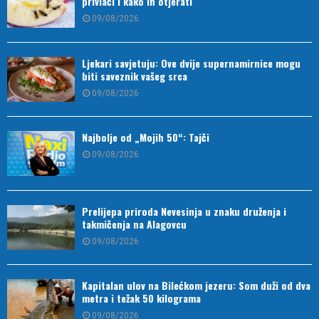
privlači i kako ih otjerati
09/08/2026
Ljekari savjetuju: Ove dvije supernamirnice mogu
biti saveznik vašeg srca
09/08/2026
Najbolje od „Mojih 50“: Tajči
09/08/2026
Prelijepa priroda Nevesinja u znaku druženja i
takmičenja na Alagovcu
09/08/2026
Kapitalan ulov na Bilećkom jezeru: Som duži od dva
metra i težak 50 kilograma
09/08/2026