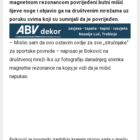
magnetnom rezonancom povrijeđeni butni mišić
lijeve noge i objavio ga na društvenim mrežama uz
poruku svima koji su sumnjali da je povrijeđen.
– Mislio sam da ovo ostavim ovdje za sve „stručnjake“
za sportske povrede – napisao je Đoković na
društvenoj mreži Iks uz fotografiju današnjeg snimka
magnetne rezonance na kojoj je vidi da je mišić
napukao.
Đoković je povredu zadobio krajem prvog seta u meču