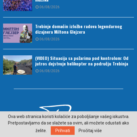
06/08/2026
Trebinje domaćin izložbe radova legendarnog
dizajnera Miltona Glejzera
06/08/2026
(VIDEO) Situacija sa požarima pod kontrolom: Od
jutros dejstvuje helikopter na području Trebinja
06/08/2026
Ova web stranica koristi kolačiće za poboljšanje vašeg iskustva.
Pretpostavljamo da se slažete sa ovim, ali možete odustati ako
želite.
Prihvati
Pročitaj više