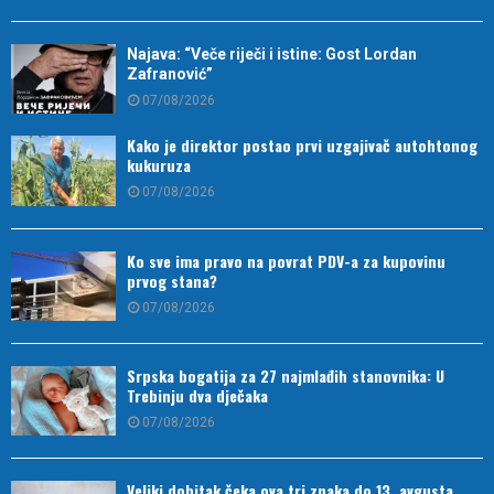
Najava: “Veče riječi i istine: Gost Lordan
Zafranović”
07/08/2026
Kako je direktor postao prvi uzgajivač autohtonog
kukuruza
07/08/2026
Ko sve ima pravo na povrat PDV-a za kupovinu
prvog stana?
07/08/2026
Srpska bogatija za 27 najmlađih stanovnika: U
Trebinju dva dječaka
07/08/2026
Veliki dobitak čeka ova tri znaka do 13. avgusta