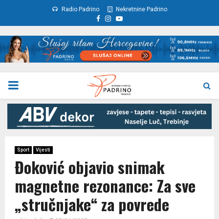
Radio Padrino
Nekretnine Padrino
Facebook
Instagram
Youtube
PRIMARY
MENU
Sport
Vijesti
Đoković objavio snimak
magnetne rezonance: Za sve
„stručnjake“ za povrede