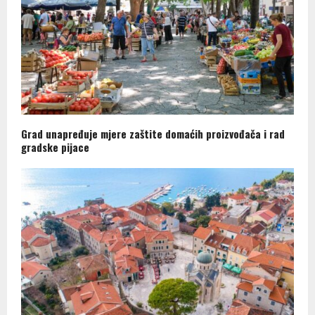
Grad unapređuje mjere zaštite domaćih proizvođača i rad
gradske pijace