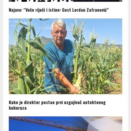
Najava: “Veče riječi i istine: Gost Lordan Zafranović”
Kako je direktor postao prvi uzgajivač autohtonog
kukuruza