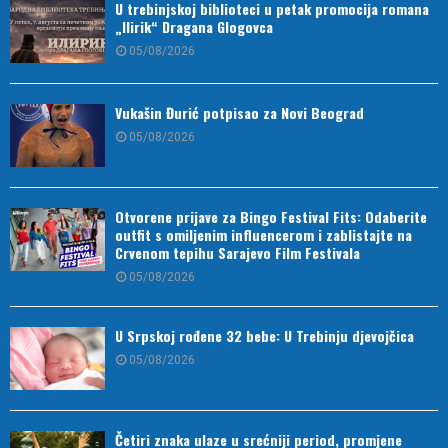
U trebinjskoj biblioteci u petak promocija romana
„Ilirik“ Dragana Glogovca
05/08/2026
Vukašin Đurić potpisao za Novi Beograd
05/08/2026
Otvorene prijave za Bingo Festival Fits: Odaberite
outfit s omiljenim influencerom i zablistajte na
Crvenom tepihu Sarajevo Film Festivala
05/08/2026
U Srpskoj rođene 32 bebe: U Trebinju djevojčica
05/08/2026
Četiri znaka ulaze u srećniji period, promjene