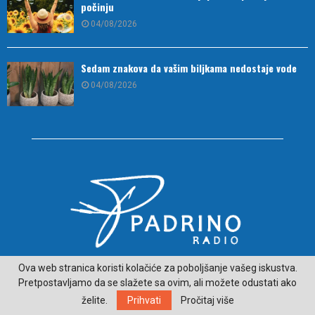
počinju
04/08/2026
Sedam znakova da vašim biljkama nedostaje vode
04/08/2026
Ova web stranica koristi kolačiće za poboljšanje vašeg iskustva.
O NAMA
Pretpostavljamo da se slažete sa ovim, ali možete odustati ako
ČITAJ VIJESTI SA LJEPŠE STRANE HERCEGOVINE - padrino.ba
želite.
Prihvati
Pročitaj više