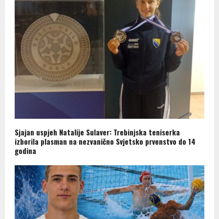
Sjajan uspjeh Natalije Sulaver: Trebinjska teniserka
izborila plasman na nezvanično Svjetsko prvenstvo do 14
godina