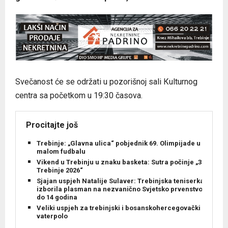
Svečanost će se održati u pozorišnoj sali Кulturnog
centra sa početkom u 19:30 časova.
Procitajte još
Trebinje: „Glavna ulica“ pobjednik 69. Olimpijade u
malom fudbalu
Vikend u Trebinju u znaku basketa: Sutra počinje „3×3
Trebinje 2026“
Sjajan uspjeh Natalije Sulaver: Trebinjska teniserka
izborila plasman na nezvanično Svjetsko prvenstvo
do 14 godina
Veliki uspjeh za trebinjski i bosanskohercegovački
vaterpolo