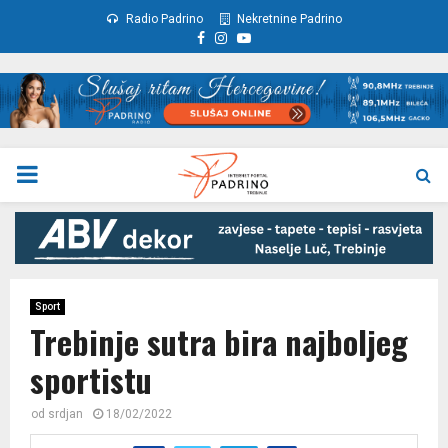
Radio Padrino
Nekretnine Padrino
Facebook
Instagram
Youtube
PRIMARY
MENU
Sport
Trebinje sutra bira najboljeg
sportistu
od
srdjan
18/02/2022