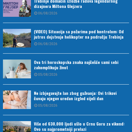
Trebinje domaćin izložbe radova legendarnog
dizajnera Miltona Glejzera
06/08/2026
(VIDEO) Situacija sa požarima pod kontrolom: Od
jutros dejstvuje helikopter na području Trebinja
06/08/2026
Ova tri horoskopska znaka najčešće sami sebi
zakomplikuju život
05/08/2026
Ne izbjegavajte lan zbog gužvanja: Ovi trikovi
čuvaju njegov uredan izgled cijeli dan
05/08/2026
Više od 630.000 ljudi ušlo u Crnu Goru za vikend:
Ovo su najprometniji prelazi