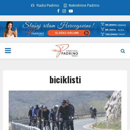
Radio Padrino
Nekretnine Padrino
Facebook
Instagram
Youtube
PRIMARY
MENU
biciklisti