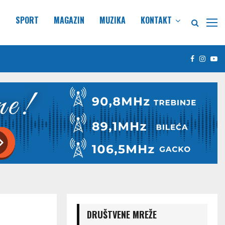
E
SPORT
MAGAZIN
MUZIKA
KONTAKT
Facebook
Insta
Yo
DRUŠTVENE MREŽE