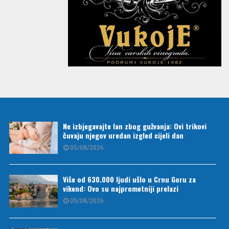
Ne izbjegavajte lan zbog gužvanja: Ovi trikovi
čuvaju njegov uredan izgled cijeli dan
05/08/2026
Više od 630.000 ljudi ušlo u Crnu Goru za
vikend: Ovo su najprometniji prelazi
05/08/2026