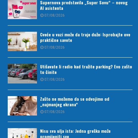
Supernova predstavila „Super Sovu“ – novog
AI asistenta
07/08/2026
Cveće u vazi može da traje duže: Isprobajte ove
praktične savete
07/08/2026
Utišavate li radio kad tražite parking? Evo zašto
to činite
07/08/2026
Zašto ne možemo da se odvojimo od
„najmanjeg ekrana“
07/08/2026
Nisu sva ulja ista: Jedna greška može
promijeniti sve