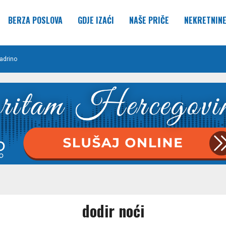
BERZA POSLOVA
GDJE IZAĆI
NAŠE PRIČE
NEKRETNIN
adrino
dodir noći