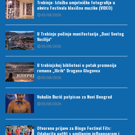
Trebinje: Izložba umjetničke fotografije u
okviru Festivala klasične muzike (VIDEO)
05/08/2026
U Trebinju počinje manifestacija „Dani Svetog
Vasilija“
05/08/2026
U trebinjskoj biblioteci u petak promocija
romana „Ilirik“ Dragana Glogovca
05/08/2026
Vukašin Đurić potpisao za Novi Beograd
05/08/2026
Otvorene prijave za Bingo Festival Fits:
Odaberite outfit s omiljenim influencerom i