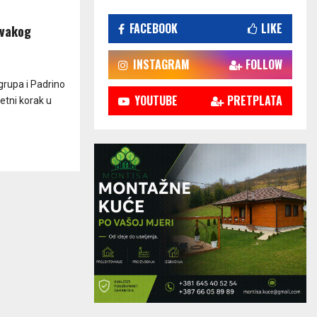
FACEBOOK
LIKE
svakog
INSTAGRAM
FOLLOW
grupa i Padrino
YOUTUBE
PRETPLATA
etni korak u