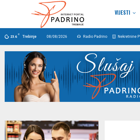
VIJESTI
C
Trebinje
08/08/2026
Radio Padrino
Nekretnine P
23.6