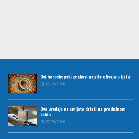
Ovi horoskopski znakovi najviše uživaju u ljetu
07/08/2026
Ove uređaje ne smijete držati na produžnom
kablu
07/08/2026