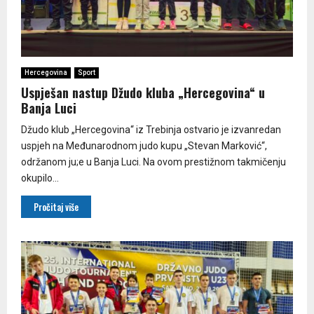
Hercegovina
Sport
Uspješan nastup Džudo kluba „Hercegovina“ u
Banja Luci
Džudo klub „Hercegovina“ iz Trebinja ostvario je izvanredan
uspjeh na Međunarodnom judo kupu „Stevan Marković“,
održanom ju;e u Banja Luci. Na ovom prestižnom takmičenju
okupilo...
Pročitaj više