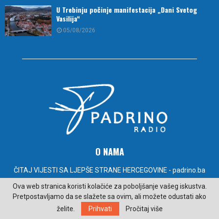
U Trebinju počinje manifestacija „Dani Svetog
Vasilija“
05/08/2026
O NAMA
ČITAJ VIJESTI SA LJEPŠE STRANE HERCEGOVINE - padrino.ba
Ova web stranica koristi kolačiće za poboljšanje vašeg iskustva.
Kontakt:
radiopadrino@gmail.com
Pretpostavljamo da se slažete sa ovim, ali možete odustati ako
želite.
Prihvati
Pročitaj više
PRATITE NAS