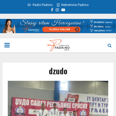
Radio Padrino
Nekretnine Padrino
Facebook
Instagram
Youtube
PRIMARY
MENU
dzudo