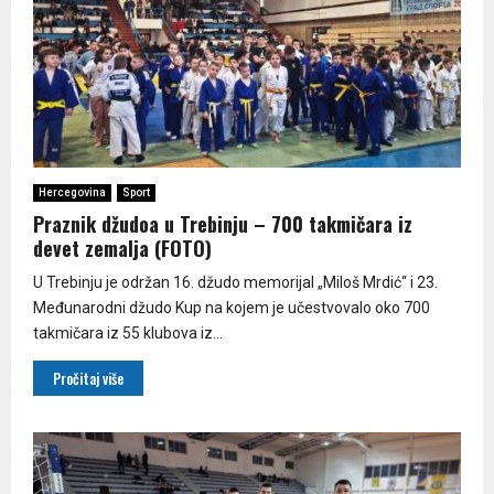
Hercegovina
Sport
Praznik džudoa u Trebinju – 700 takmičara iz
devet zemalja (FOTO)
U Trebinju je održan 16. džudo memorijal „Miloš Mrdić“ i 23.
Međunarodni džudo Kup na kojem je učestvovalo oko 700
takmičara iz 55 klubova iz...
Pročitaj više