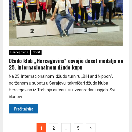
Hercegovina
Sport
Džudo klub „Hercegovina“ osvojio deset medalja na
25. Internacionalnom džudo kupu
Na 25. Internacionalnom džudo turniru „BiH and Nippon“,
održanom u subotu u Sarajevu, takmičari džudo kluba
Hercegovina iz Trebinja ostvarili su izvanredan uspjeh. Svi
članovi...
Pročitaj više
Paginacija
1
2
…
5