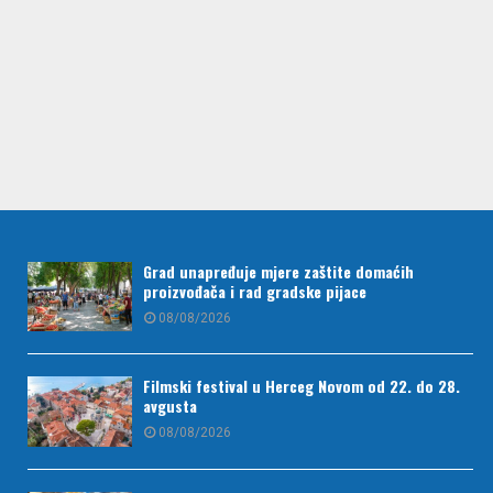
Grad unapređuje mjere zaštite domaćih
proizvođača i rad gradske pijace
08/08/2026
Filmski festival u Herceg Novom od 22. do 28.
avgusta
08/08/2026