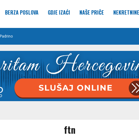
BERZA POSLOVA
GDJE IZAĆI
NAŠE PRIČE
NEKRETNIN
Padrino
ftn