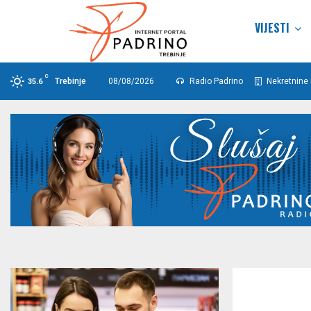
VIJESTI
C
Trebinje
08/08/2026
Radio Padrino
Nekretnine 
35.6