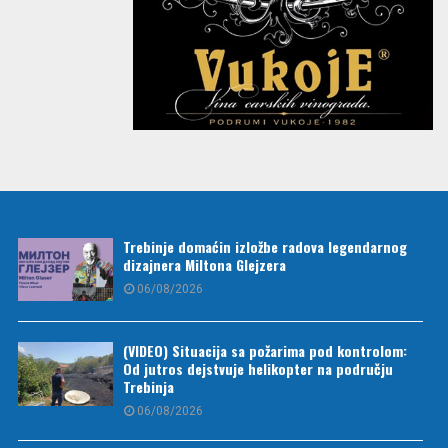
Trebinje domaćin izložbe radova legendarnog
dizajnera Miltona Glejzera
06/08/2026
(VIDEO) Situacija sa požarima pod kontrolom:
Od jutros dejstvuje helikopter na području
Trebinja
06/08/2026