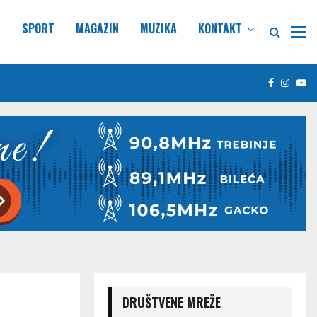
E
SPORT
MAGAZIN
MUZIKA
KONTAKT
Facebook
Insta
Yo
DRUŠTVENE MREŽE