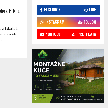
FACEBOOK
LIKE
dskog FTN-a
INSTAGRAM
FOLLOW
ovi fakultet,
YOUTUBE
PRETPLATA
a tehničkih
..