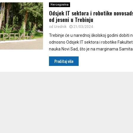
Hercegovina
Odsjek IT sektora i robotike novosa
od jeseni u Trebinju
od
Urednik
21/03/2024
Trebinje će u narednoj školskoj godini dobiti n
odnosno Odsjek IT sektora i robotike Fakultet
nauka Novi Sad, što je na marginama Samita.
Pročitaj više