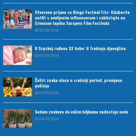
Otvorene prijave za Bingo Festival Fits: Odaberite
outfit s omiljenim influencerom i zablistajte na
Crvenom tepihu Sarajevo Film Festivala
05/08/2026
U Srpskoj rođene 32 bebe: U Trebinju djevojčica
05/08/2026
Četiri znaka ulaze u srećniji period, promjene
počinju
04/08/2026
Sedam znakova da vašim biljkama nedostaje vode
04/08/2026