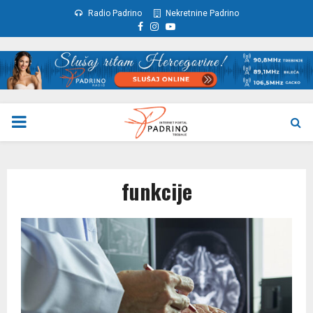
Radio Padrino
Nekretnine Padrino
Facebook
Instagram
Youtube
PRIMARY
MENU
funkcije