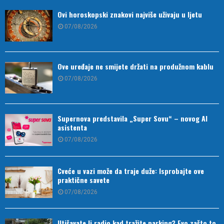
Ovi horoskopski znakovi najviše uživaju u ljetu
07/08/2026
Ove uređaje ne smijete držati na produžnom kablu
07/08/2026
Supernova predstavila „Super Sovu“ – novog AI
asistenta
07/08/2026
Cveće u vazi može da traje duže: Isprobajte ove
praktične savete
07/08/2026
Utišavate li radio kad tražite parking? Evo zašto to