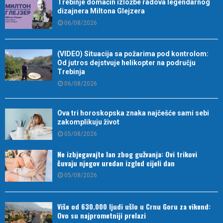
Trebinje domaćin izložbe radova legendarnog
dizajnera Miltona Glejzera
06/08/2026
(VIDEO) Situacija sa požarima pod kontrolom:
Od jutros dejstvuje helikopter na području
Trebinja
06/08/2026
Ova tri horoskopska znaka najčešće sami sebi
zakomplikuju život
05/08/2026
Ne izbjegavajte lan zbog gužvanja: Ovi trikovi
čuvaju njegov uredan izgled cijeli dan
05/08/2026
Više od 630.000 ljudi ušlo u Crnu Goru za vikend:
Ovo su najprometniji prelazi