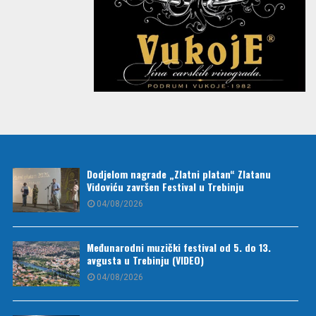
Dodjelom nagrade „Zlatni platan“ Zlatanu
Vidoviću završen Festival u Trebinju
04/08/2026
Međunarodni muzički festival od 5. do 13.
avgusta u Trebinju (VIDEO)
04/08/2026