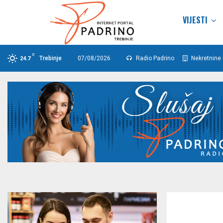
VIJESTI
C
Trebinje
07/08/2026
Radio Padrino
Nekretnine 
24.7