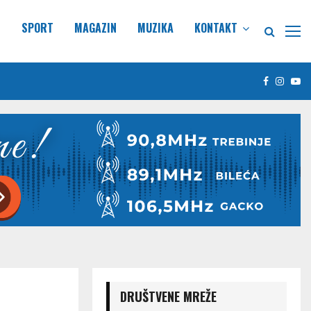
E
SPORT
MAGAZIN
MUZIKA
KONTAKT
Facebook
Insta
Yo
DRUŠTVENE MREŽE