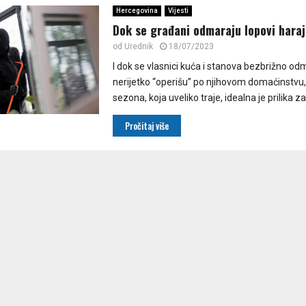
Hercegovina
Vijesti
Dok se građani odmaraju lopovi haraj
od
Urednik
18/07/2023
I dok se vlasnici kuća i stanova bezbrižno od
nerijetko “operišu” po njihovom domaćinstvu, 
sezona, koja uveliko traje, idealna je prilika za.
Pročitaj više