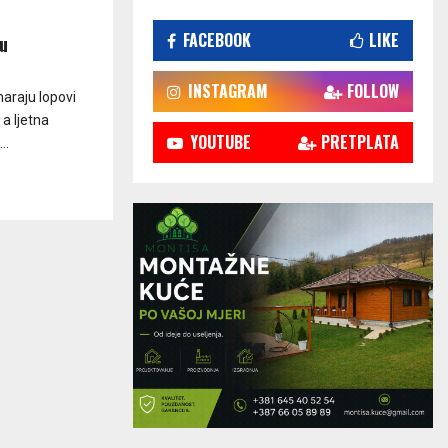
FACEBOOK
LIKE
u
INSTAGRAM
FOLLOW
maraju lopovi
a ljetna
YOUTUBE
PRETPLATA
..