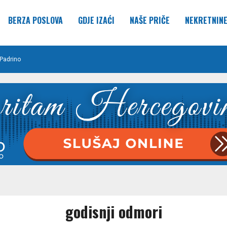
BERZA POSLOVA
GDJE IZAĆI
NAŠE PRIČE
NEKRETNIN
Padrino
godisnji odmori