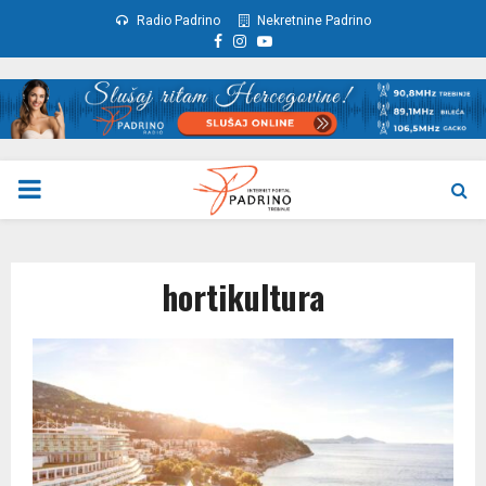
Radio Padrino
Nekretnine Padrino
Facebook
Instagram
Youtube
PRIMARY
MENU
hortikultura