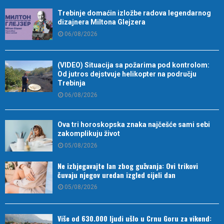
Trebinje domaćin izložbe radova legendarnog
dizajnera Miltona Glejzera
06/08/2026
(VIDEO) Situacija sa požarima pod kontrolom:
Od jutros dejstvuje helikopter na području
Trebinja
06/08/2026
Ova tri horoskopska znaka najčešće sami sebi
zakomplikuju život
05/08/2026
Ne izbjegavajte lan zbog gužvanja: Ovi trikovi
čuvaju njegov uredan izgled cijeli dan
05/08/2026
Više od 630.000 ljudi ušlo u Crnu Goru za vikend: