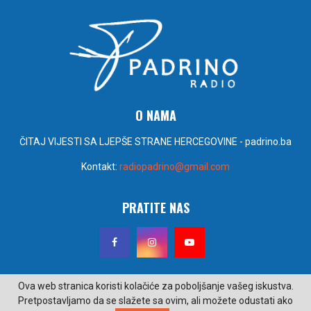
O NAMA
ČITAJ VIJESTI SA LJEPŠE STRANE HERCEGOVINE - padrino.ba
Kontakt:
radiopadrino@gmail.com
PRATITE NAS
Ova web stranica koristi kolačiće za poboljšanje vašeg iskustva.
Pretpostavljamo da se slažete sa ovim, ali možete odustati ako
@2022 - padrino.ba. Sva prava zadržana. Izrada i održavanje Poseidon