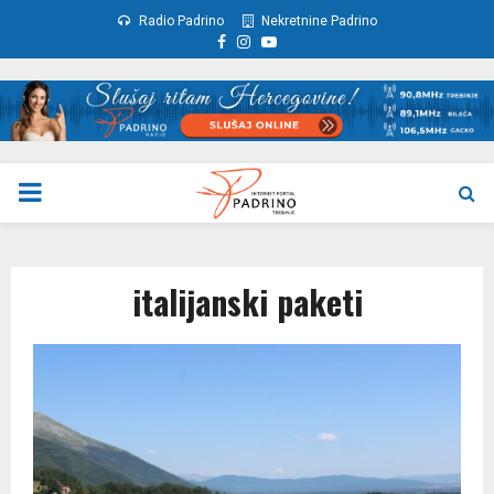
Radio Padrino
Nekretnine Padrino
Facebook
Instagram
Youtube
PRIMARY
MENU
italijanski paketi