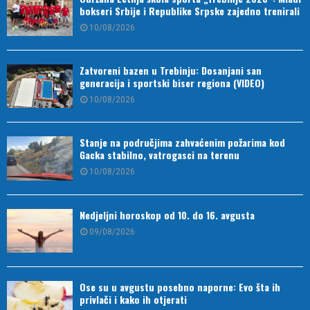
bokseri Srbije i Republike Srpske zajedno trenirali
10/08/2026
Zatvoreni bazen u Trebinju: Dosanjani san
generacija i sportski biser regiona (VIDEO)
10/08/2026
Stanje na područjima zahvaćenim požarima kod
Gacka stabilno, vatrogasci na terenu
10/08/2026
Nedjeljni horoskop od 10. do 16. avgusta
09/08/2026
Ose su u avgustu posebno naporne: Evo šta ih
privlači i kako ih otjerati