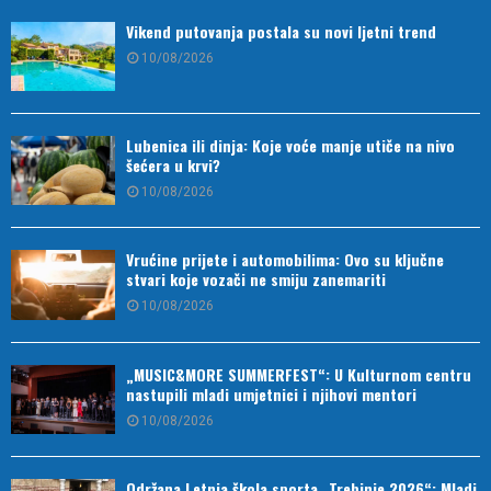
Vikend putovanja postala su novi ljetni trend
10/08/2026
Lubenica ili dinja: Koje voće manje utiče na nivo
šećera u krvi?
10/08/2026
Vrućine prijete i automobilima: Ovo su ključne
stvari koje vozači ne smiju zanemariti
10/08/2026
„MUSIC&MORE SUMMERFEST“: U Kulturnom centru
nastupili mladi umjetnici i njihovi mentori
10/08/2026
Održana Letnja škola sporta „Trebinje 2026“: Mladi