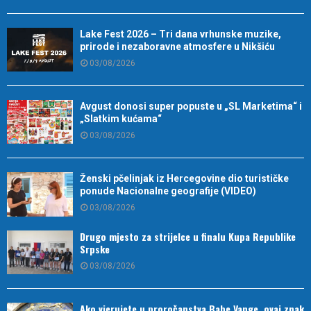
Lake Fest 2026 – Tri dana vrhunske muzike,
prirode i nezaboravne atmosfere u Nikšiću
03/08/2026
Avgust donosi super popuste u „SL Marketima“ i
„Slatkim kućama“
03/08/2026
Ženski pčelinjak iz Hercegovine dio turističke
ponude Nacionalne geografije (VIDEO)
03/08/2026
Drugo mjesto za strijelce u finalu Kupa Republike
Srpske
03/08/2026
Ako vjerujete u proročanstva Babe Vange, ovaj znak