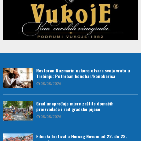
Restoran Ruzmarin uskoro otvara svoja vrata u
Trebinju: Potreban konobar/konobarica
08/08/2026
Grad unapređuje mjere zaštite domaćih
proizvođača i rad gradske pijace
08/08/2026
Filmski festival u Herceg Novom od 22. do 28.