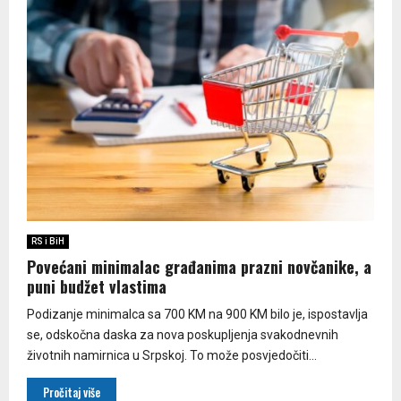
RS i BiH
Povećani minimalac građanima prazni novčanike, a
puni budžet vlastima
Podizanje minimalca sa 700 KM na 900 KM bilo je, ispostavlja
se, odskočna daska za nova poskupljenja svakodnevnih
životnih namirnica u Srpskoj. To može posvjedočiti...
Pročitaj više