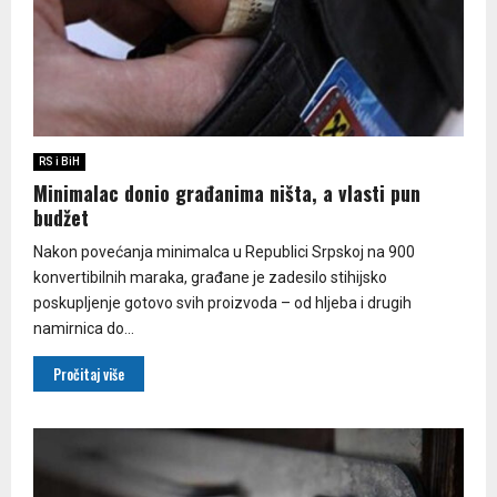
RS i BiH
Minimalac donio građanima ništa, a vlasti pun
budžet
Nakon povećanja minimalca u Republici Srpskoj na 900
konvertibilnih maraka, građane je zadesilo stihijsko
poskupljenje gotovo svih proizvoda – od hljeba i drugih
namirnica do...
Pročitaj više