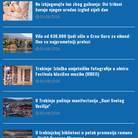
Ne izbjegavajte lan zbog gužvanja: Ovi trikovi
čuvaju njegov uredan izgled cijeli dan
05/08/2026
Više od 630.000 ljudi ušlo u Crnu Goru za vikend:
Ovo su najprometniji prelazi
05/08/2026
Trebinje: Izložba umjetničke fotografije u okviru
Festivala klasične muzike (VIDEO)
05/08/2026
U Trebinju počinje manifestacija „Dani Svetog
Vasilija“
05/08/2026
U trebinjskoj biblioteci u petak promocija romana
„Ilirik“ Dragana Glogovca