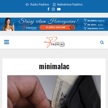
Radio Padrino
Nekretnine Padrino
Facebook
Instagram
Youtube
PRIMARY
MENU
minimalac