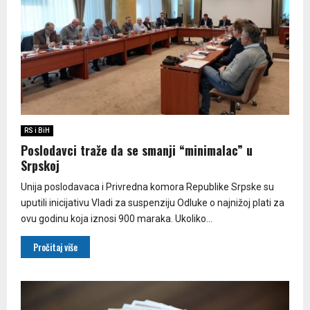
RS i BiH
Poslodavci traže da se smanji “minimalac” u
Srpskoj
Unija poslodavaca i Privredna komora Republike Srpske su
uputili inicijativu Vladi za suspenziju Odluke o najnižoj plati za
ovu godinu koja iznosi 900 maraka. Ukoliko...
Pročitaj više