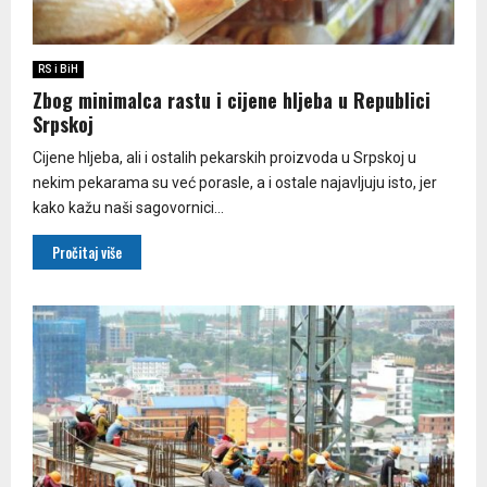
RS i BiH
Zbog minimalca rastu i cijene hljeba u Republici
Srpskoj
Cijene hljeba, ali i ostalih pekarskih proizvoda u Srpskoj u
nekim pekarama su već porasle, a i ostale najavljuju isto, jer
kako kažu naši sagovornici...
Pročitaj više