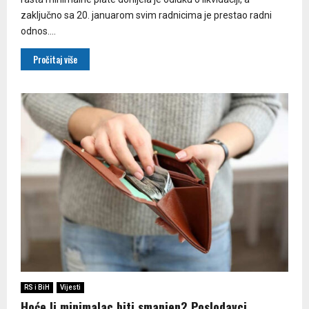
zaključno sa 20. januarom svim radnicima je prestao radni
odnos....
Pročitaj više
RS i BiH
Vijesti
Hoće li minimalac biti smanjen? Poslodavci