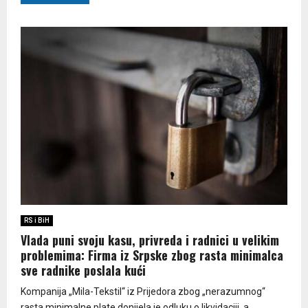
RS i BiH
Vlada puni svoju kasu, privreda i radnici u velikim
problemima: Firma iz Srpske zbog rasta minimalca
sve radnike poslala kući
Kompanija „Mila-Tekstil“ iz Prijedora zbog „nerazumnog“
rasta minimalne plate donijela je odluku o likvidaciji, a