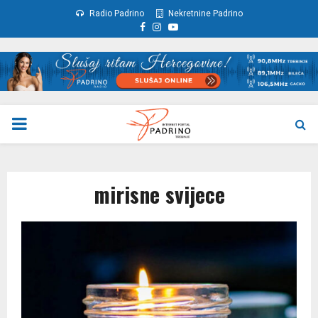
Radio Padrino
Nekretnine Padrino
Facebook
Instagram
Youtube
PRIMARY
MENU
mirisne svijece