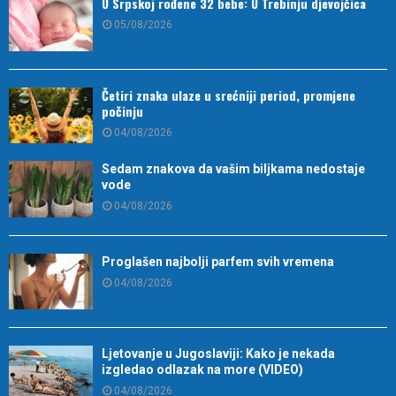
U Srpskoj rođene 32 bebe: U Trebinju djevojčica
05/08/2026
Četiri znaka ulaze u srećniji period, promjene
počinju
04/08/2026
Sedam znakova da vašim biljkama nedostaje
vode
04/08/2026
Proglašen najbolji parfem svih vremena
04/08/2026
Ljetovanje u Jugoslaviji: Kako je nekada
izgledao odlazak na more (VIDEO)
04/08/2026