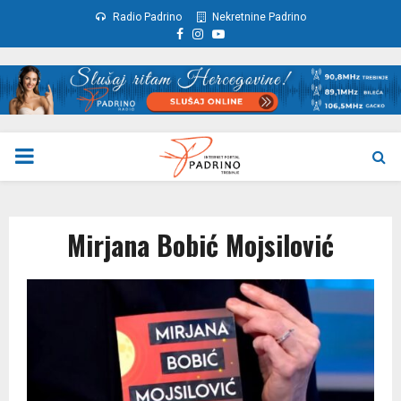
Radio Padrino
Nekretnine Padrino
Facebook
Instagram
Youtube
PRIMARY
MENU
Mirjana Bobić Mojsilović