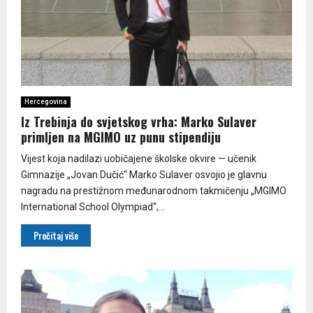
Hercegovina
Iz Trebinja do svjetskog vrha: Marko Sulaver
primljen na MGIMO uz punu stipendiju
Vijest koja nadilazi uobičajene školske okvire — učenik
Gimnazije „Jovan Dučić“ Marko Sulaver osvojio je glavnu
nagradu na prestižnom međunarodnom takmičenju „MGIMO
International School Olympiad“,...
Pročitaj više