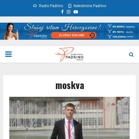
Radio Padrino
Nekretnine Padrino
Facebook
Instagram
Youtube
PRIMARY
MENU
moskva