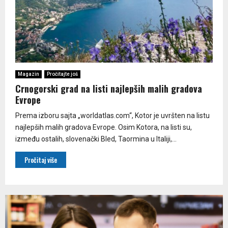
Magazin
Pročitajte još
Crnogorski grad na listi najlepših malih gradova
Evrope
Prema izboru sajta „worldatlas.com“, Kotor je uvršten na listu
najlepših malih gradova Evrope. Osim Kotora, na listi su,
između ostalih, slovenački Bled, Taormina u Italiji,...
Pročitaj više