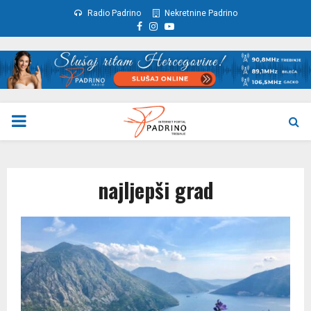
Radio Padrino
Nekretnine Padrino
Facebook
Instagram
Youtube
PRIMARY
MENU
najljepši grad