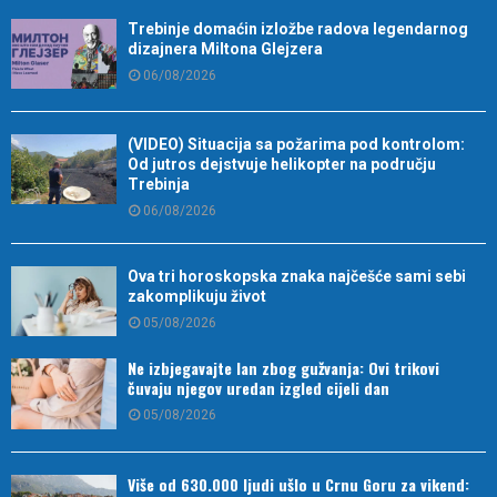
Trebinje domaćin izložbe radova legendarnog
dizajnera Miltona Glejzera
06/08/2026
(VIDEO) Situacija sa požarima pod kontrolom:
Od jutros dejstvuje helikopter na području
Trebinja
06/08/2026
Ova tri horoskopska znaka najčešće sami sebi
zakomplikuju život
05/08/2026
Ne izbjegavajte lan zbog gužvanja: Ovi trikovi
čuvaju njegov uredan izgled cijeli dan
05/08/2026
Više od 630.000 ljudi ušlo u Crnu Goru za vikend: