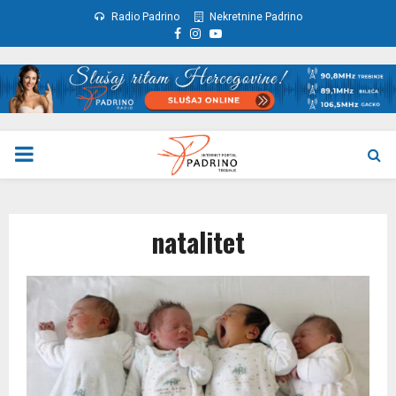
Radio Padrino
Nekretnine Padrino
Facebook
Instagram
Youtube
PRIMARY
MENU
natalitet