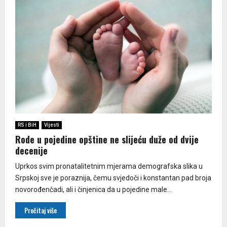
RS i BiH
Vijesti
Rode u pojedine opštine ne slijeću duže od dvije
decenije
Uprkos svim pronatalitetnim mjerama demografska slika u
Srpskoj sve je poraznija, čemu svjedoči i konstantan pad broja
novorođenčadi, ali i činjenica da u pojedine male...
Pročitaj više