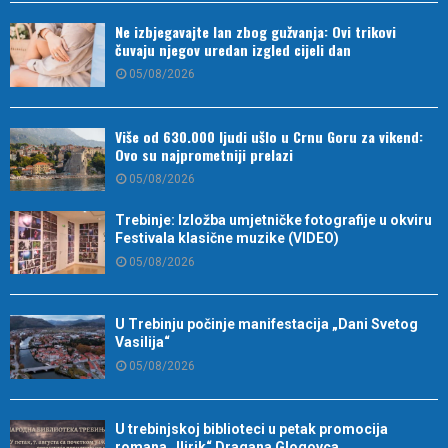
Ne izbjegavajte lan zbog gužvanja: Ovi trikovi
čuvaju njegov uredan izgled cijeli dan
05/08/2026
Više od 630.000 ljudi ušlo u Crnu Goru za vikend:
Ovo su najprometniji prelazi
05/08/2026
Trebinje: Izložba umjetničke fotografije u okviru
Festivala klasične muzike (VIDEO)
05/08/2026
U Trebinju počinje manifestacija „Dani Svetog
Vasilija“
05/08/2026
U trebinjskoj biblioteci u petak promocija
romana „Ilirik“ Dragana Glogovca