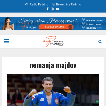
Radio Padrino
Nekretnine Padrino
Facebook
Instagram
Youtube
PRIMARY
MENU
nemanja majdov