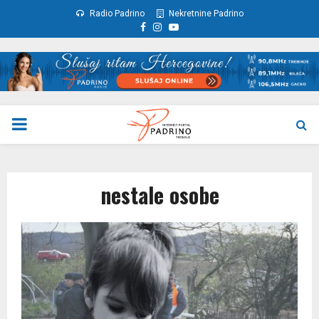
Radio Padrino
Nekretnine Padrino
Facebook
Instagram
Youtube
PRIMARY
MENU
nestale osobe