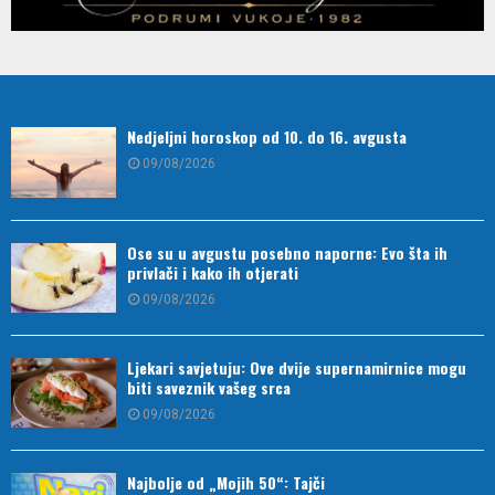
Nedjeljni horoskop od 10. do 16. avgusta
09/08/2026
Ose su u avgustu posebno naporne: Evo šta ih
privlači i kako ih otjerati
09/08/2026
Ljekari savjetuju: Ove dvije supernamirnice mogu
biti saveznik vašeg srca
09/08/2026
Najbolje od „Mojih 50“: Tajči