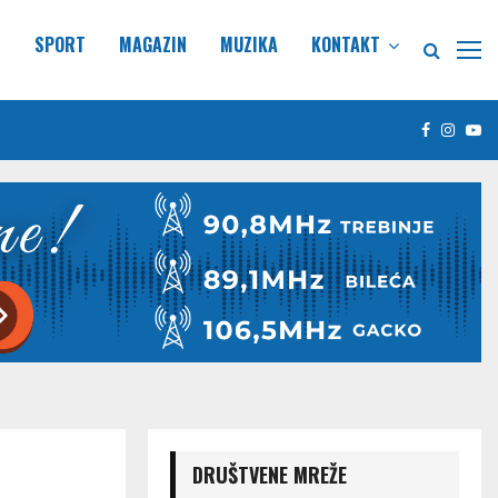
E
SPORT
MAGAZIN
MUZIKA
KONTAKT
Facebook
Insta
Yo
DRUŠTVENE MREŽE