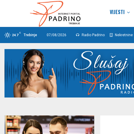
VIJESTI
C
Trebinje
07/08/2026
Radio Padrino
Nekretnine 
24.7