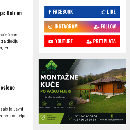
FACEBOOK
LIKE
a: Dali im
INSTAGRAM
FOLLOW
 višečlane
YOUTUBE
PRETPLATA
za dječiju
, jer
poslene
salo je Javni
enom roditelju