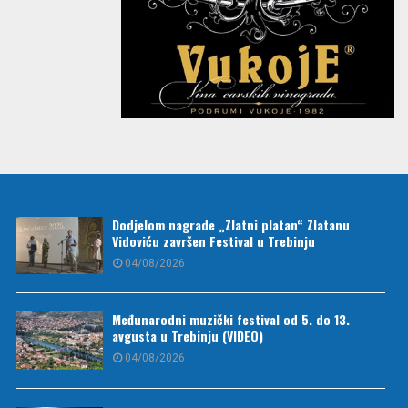
Dodjelom nagrade „Zlatni platan“ Zlatanu
Vidoviću završen Festival u Trebinju
04/08/2026
Međunarodni muzički festival od 5. do 13.
avgusta u Trebinju (VIDEO)
04/08/2026