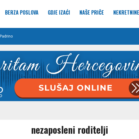
BERZA POSLOVA
GDJE IZAĆI
NAŠE PRIČE
NEKRETNIN
Padrino
nezaposleni roditelji