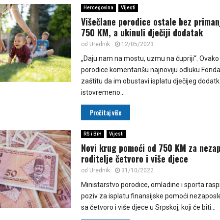
Hercegovina
Vijesti
Višečlane porodice ostale bez primanj
750 KM, a ukinuli dječiji dodatak
od
Urednik
12/05/2023
„Daju nam na mostu, uzmu na ćupriji“. Ovako
porodice komentarišu najnoviju odluku Fonda 
zaštitu da im obustavi isplatu dječijeg dodatka
istovremeno...
Pročitaj više
RS i BiH
Vijesti
Novi krug pomoći od 750 KM za neza
roditelje četvoro i više djece
od
Urednik
31/10/2022
Ministarstvo porodice, omladine i sporta raspi
poziv za isplatu finansijske pomoći nezaposl
sa četvoro i više djece u Srpskoj, koji će biti...