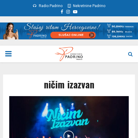
Radio Padrino
Nekretnine Padrino
Facebook
Instagram
Youtube
PRIMARY
MENU
ničim izazvan