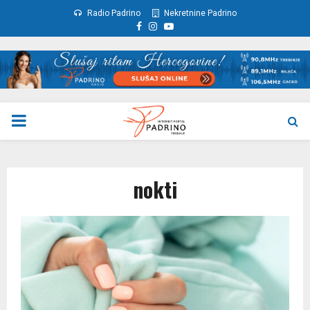
Radio Padrino
Nekretnine Padrino
Facebook
Instagram
Youtube
PRIMARY
MENU
nokti