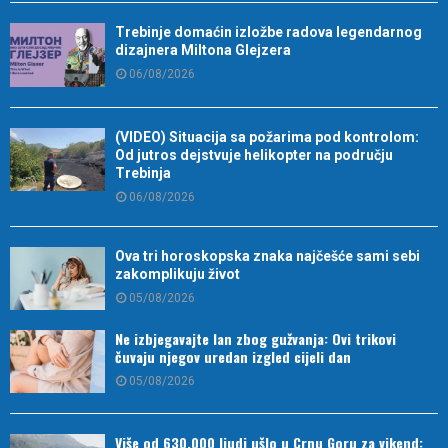
Trebinje domaćin izložbe radova legendarnog
dizajnera Miltona Glejzera
06/08/2026
(VIDEO) Situacija sa požarima pod kontrolom:
Od jutros dejstvuje helikopter na području
Trebinja
06/08/2026
Ova tri horoskopska znaka najčešće sami sebi
zakomplikuju život
05/08/2026
Ne izbjegavajte lan zbog gužvanja: Ovi trikovi
čuvaju njegov uredan izgled cijeli dan
05/08/2026
Više od 630.000 ljudi ušlo u Crnu Goru za vikend: