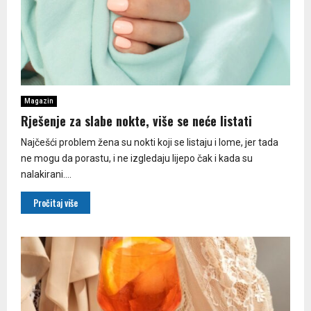
Magazin
Rješenje za slabe nokte, više se neće listati
Najčešći problem žena su nokti koji se listaju i lome, jer tada
ne mogu da porastu, i ne izgledaju lijepo čak i kada su
nalakirani....
Pročitaj više