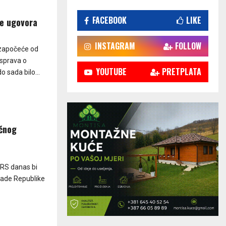
FACEBOOK
LIKE
je ugovora
INSTAGRAM
FOLLOW
započeće od
isprava o
YOUTUBE
PRETPLATA
 sada bilo...
ičnog
 RS danas bi
lade Republike