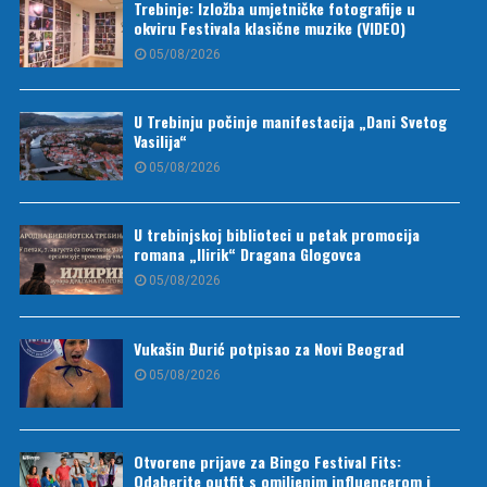
Trebinje: Izložba umjetničke fotografije u
okviru Festivala klasične muzike (VIDEO)
05/08/2026
U Trebinju počinje manifestacija „Dani Svetog
Vasilija“
05/08/2026
U trebinjskoj biblioteci u petak promocija
romana „Ilirik“ Dragana Glogovca
05/08/2026
Vukašin Đurić potpisao za Novi Beograd
05/08/2026
Otvorene prijave za Bingo Festival Fits:
Odaberite outfit s omiljenim influencerom i