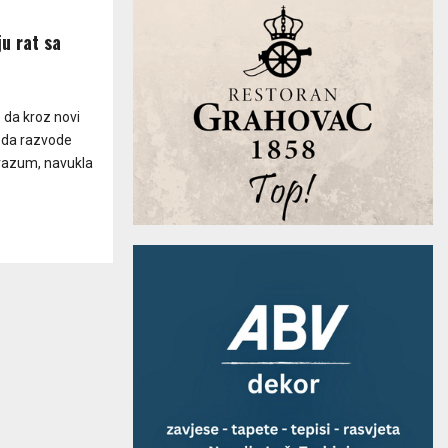
ju rat sa
 da kroz novi
 da razvode
razum, navukla