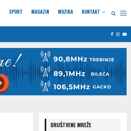
E
SPORT
MAGAZIN
MUZIKA
KONTAKT
Facebook
Insta
Yo
DRUŠTVENE MREŽE