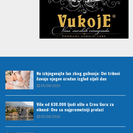
Ne izbjegavajte lan zbog gužvanja: Ovi trikovi
čuvaju njegov uredan izgled cijeli dan
05/08/2026
Više od 630.000 ljudi ušlo u Crnu Goru za
vikend: Ovo su najprometniji prelazi
05/08/2026