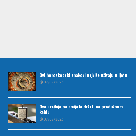
Ovi horoskopski znakovi najviše uživaju u ljetu
07/08/2026
Ove uređaje ne smijete držati na produžnom
kablu
07/08/2026