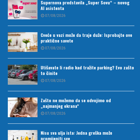
Supernova predstavila „Super Sovu“ – novog
AI asistenta
07/08/2026
Cveće u vazi može da traje duže: Isprobajte ove
praktične savete
07/08/2026
Utišavate li radio kad tražite parking? Evo zašto
to činite
07/08/2026
Zašto ne možemo da se odvojimo od
„najmanjeg ekrana“
07/08/2026
Nisu sva ulja ista: Jedna greška može
promijeniti sve