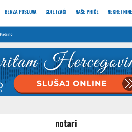
BERZA POSLOVA
GDJE IZAĆI
NAŠE PRIČE
NEKRETNIN
Padrino
notari