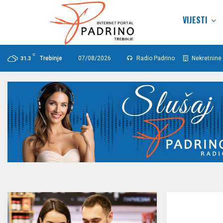
VIJESTI
C
Trebinje
07/08/2026
Radio Padrino
Nekretnine 
31.3