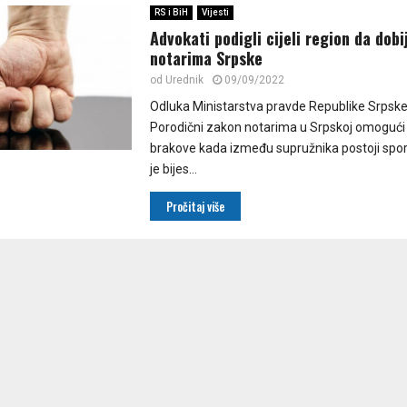
RS i BiH
Vijesti
Advokati podigli cijeli region da dobi
notarima Srpske
od
Urednik
09/09/2022
Odluka Ministarstva pravde Republike Srpske
Porodični zakon notarima u Srpskoj omogući
brakove kada između supružnika postoji spo
je bijes...
Pročitaj više