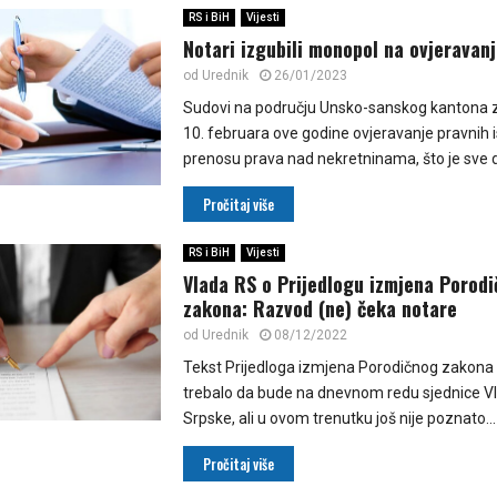
RS i BiH
Vijesti
Notari izgubili monopol na ovjeravan
od
Urednik
26/01/2023
Sudovi na području Unsko-sanskog kantona 
10. februara ove godine ovjeravanje pravnih 
prenosu prava nad nekretninama, što je sve do
Pročitaj više
RS i BiH
Vijesti
Vlada RS o Prijedlogu izmjena Porod
zakona: Razvod (ne) čeka notare
od
Urednik
08/12/2022
Tekst Prijedloga izmjena Porodičnog zakona
trebalo da bude na dnevnom redu sjednice V
Srpske, ali u ovom trenutku još nije poznato...
Pročitaj više