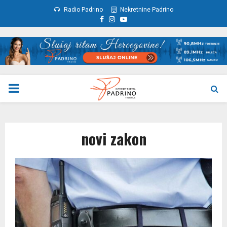
Radio Padrino
Nekretnine Padrino
Facebook
Instagram
Youtube
PRIMARY
MENU
novi zakon