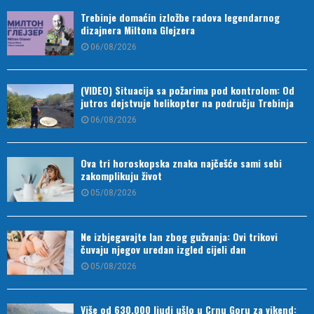
Trebinje domaćin izložbe radova legendarnog
dizajnera Miltona Glejzera
06/08/2026
(VIDEO) Situacija sa požarima pod kontrolom: Od
jutros dejstvuje helikopter na području Trebinja
06/08/2026
Ova tri horoskopska znaka najčešće sami sebi
zakomplikuju život
05/08/2026
Ne izbjegavajte lan zbog gužvanja: Ovi trikovi
čuvaju njegov uredan izgled cijeli dan
05/08/2026
Više od 630.000 ljudi ušlo u Crnu Goru za vikend: