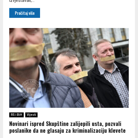
izvještavali,...
Pročitaj više
RS i BiH
Vijesti
Novinari ispred Skupštine zalijepili usta, pozvali
poslanike da ne glasaju za kriminalizaciju klevete