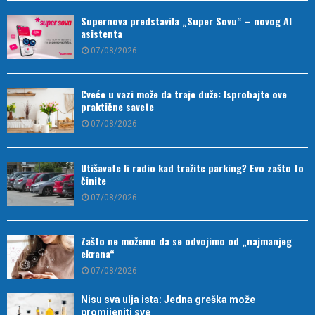
Supernova predstavila „Super Sovu“ – novog AI
asistenta
07/08/2026
Cveće u vazi može da traje duže: Isprobajte ove
praktične savete
07/08/2026
Utišavate li radio kad tražite parking? Evo zašto to
činite
07/08/2026
Zašto ne možemo da se odvojimo od „najmanjeg
ekrana“
07/08/2026
Nisu sva ulja ista: Jedna greška može
promijeniti sve