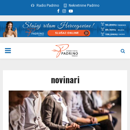
Radio Padrino
Nekretnine Padrino
Facebook
Instagram
Youtube
PRIMARY
MENU
novinari