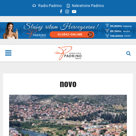
Radio Padrino
Nekretnine Padrino
Facebook
Instagram
Youtube
PRIMARY
MENU
novo