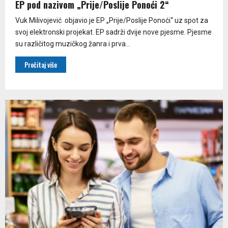
EP pod nazivom „Prije/Poslije Ponoći 2“
Vuk Milivojević objavio je EP „Prije/Poslije Ponoći“ uz spot za
svoj elektronski projekat. EP sadrži dvije nove pjesme. Pjesme
su različitog muzičkog žanra i prva...
Pročitaj više