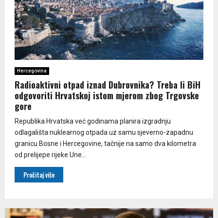
Hercegovina
Radioaktivni otpad iznad Dubrovnika? Treba li BiH
odgovoriti Hrvatskoj istom mjerom zbog Trgovske
gore
Republika Hrvatska već godinama planira izgradnju
odlagališta nuklearnog otpada uz samu sjeverno-zapadnu
granicu Bosne i Hercegovine, tačnije na samo dva kilometra
od prelijepe rijeke Une...
Pročitaj više