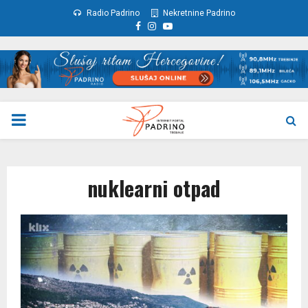
Radio Padrino
Nekretnine Padrino
Facebook
Instagram
Youtube
PRIMARY
MENU
nuklearni otpad