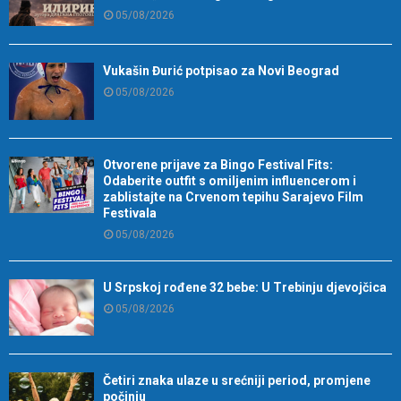
05/08/2026
Vukašin Đurić potpisao za Novi Beograd
05/08/2026
Otvorene prijave za Bingo Festival Fits:
Odaberite outfit s omiljenim influencerom i
zablistajte na Crvenom tepihu Sarajevo Film
Festivala
05/08/2026
U Srpskoj rođene 32 bebe: U Trebinju djevojčica
05/08/2026
Četiri znaka ulaze u srećniji period, promjene
počinju