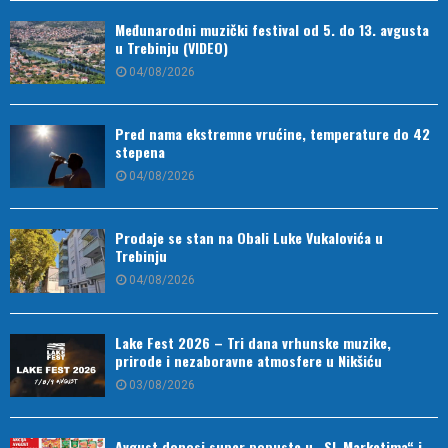
Međunarodni muzički festival od 5. do 13. avgusta
u Trebinju (VIDEO)
04/08/2026
Pred nama ekstremne vrućine, temperature do 42
stepena
04/08/2026
Prodaje se stan na Obali Luke Vukalovića u
Trebinju
04/08/2026
Lake Fest 2026 – Tri dana vrhunske muzike,
prirode i nezaboravne atmosfere u Nikšiću
03/08/2026
Avgust donosi super popuste u „SL Marketima“ i