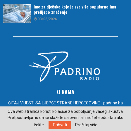
Ime za dječake koje je sve više popularno ima
prelijepo značenje
03/08/2026
O NAMA
ČITAJ VIJESTI SA LJEPŠE STRANE HERCEGOVINE - padrino.ba
Ova web stranica koristi kolačiće za poboljšanje vašeg iskustva.
Kontakt:
radiopadrino@gmail.com
Pretpostavljamo da se slažete sa ovim, ali možete odustati ako
želite.
Prihvati
Pročitaj više
PRATITE NAS