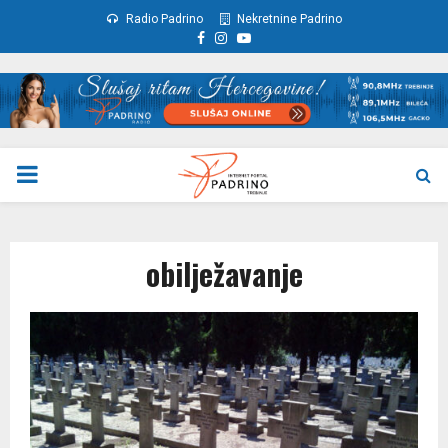
Radio Padrino
Nekretnine Padrino
Facebook
Instagram
Youtube
PRIMARY
MENU
obilježavanje