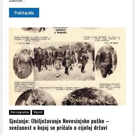
zaštite...
Pročitaj više
Hercegovina
Vijesti
Sjećanje: Obilježavanje Nevesinjske puške –
svečanost o kojoj se pričalo u cijeloj državi