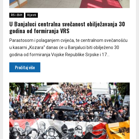
RS i BiH
Vijesti
U Banjaluci centralna svečanost obilježavanja 30
godina od formiranja VRS
Parastosom i polaganjem cvijeća, te centralnom svečanošću
u kasarni „Kozara“ danas će u Banjaluci biti obilježeno 30
godina od formiranja Vojske Republike Srpske i 17...
Pročitaj više