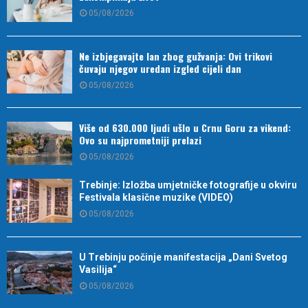
05/08/2026
Ne izbjegavajte lan zbog gužvanja: Ovi trikovi
čuvaju njegov uredan izgled cijeli dan
05/08/2026
Više od 630.000 ljudi ušlo u Crnu Goru za vikend:
Ovo su najprometniji prelazi
05/08/2026
Trebinje: Izložba umjetničke fotografije u okviru
Festivala klasične muzike (VIDEO)
05/08/2026
U Trebinju počinje manifestacija „Dani Svetog
Vasilija“
05/08/2026