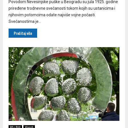
Povodom Nevesinjske puške u Beogradu su jula 1925. godine
priređene trodnevne svečanosti tokom kojih su ustanicima i
njihovim potomcima odate najviše vojne počasti.
Svečanostima je...
Pročitaj više
RS i BiH
Vijesti