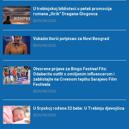
U trebinjskoj biblioteci u petak promocija
romana „Ilirik“ Dragana Glogovca
05/08/2026
Vukašin Đurić potpisao za Novi Beograd
05/08/2026
Otvorene prijave za Bingo Festival Fits:
Odaberite outfit s omiljenim influencerom i
zablistajte na Crvenom tepihu Sarajevo Film
Festivala
05/08/2026
U Srpskoj rođene 32 bebe: U Trebinju djevojčica
05/08/2026