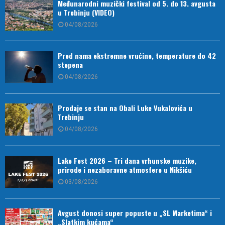
Međunarodni muzički festival od 5. do 13. avgusta
u Trebinju (VIDEO)
04/08/2026
Pred nama ekstremne vrućine, temperature do 42
stepena
04/08/2026
Prodaje se stan na Obali Luke Vukalovića u
Trebinju
04/08/2026
Lake Fest 2026 – Tri dana vrhunske muzike,
prirode i nezaboravne atmosfere u Nikšiću
03/08/2026
Avgust donosi super popuste u „SL Marketima“ i
„Slatkim kućama“