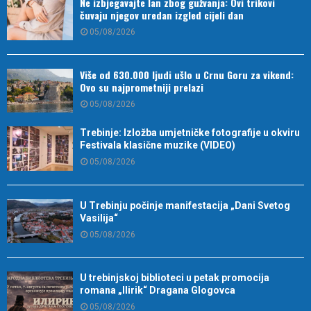
Ne izbjegavajte lan zbog gužvanja: Ovi trikovi
čuvaju njegov uredan izgled cijeli dan
05/08/2026
Više od 630.000 ljudi ušlo u Crnu Goru za vikend:
Ovo su najprometniji prelazi
05/08/2026
Trebinje: Izložba umjetničke fotografije u okviru
Festivala klasične muzike (VIDEO)
05/08/2026
U Trebinju počinje manifestacija „Dani Svetog
Vasilija“
05/08/2026
U trebinjskoj biblioteci u petak promocija
romana „Ilirik“ Dragana Glogovca
05/08/2026