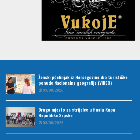
Ženski pčelinjak iz Hercegovine dio turističke
ponude Nacionalne geografije (VIDEO)
03/08/2026
Drugo mjesto za strijelce u finalu Kupa
Republike Srpske
03/08/2026