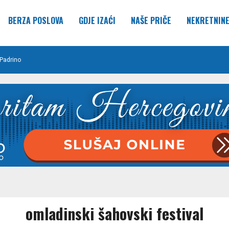
BERZA POSLOVA
GDJE IZAĆI
NAŠE PRIČE
NEKRETNIN
Padrino
omladinski šahovski festival