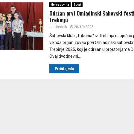
Hercegovina
Sport
Održan prvi Omladinski šahovski festi
Trebinju
od
Urednik
20/10/2025
Šahovski klub „Tribunia“ iz Trebinja uspješno 
viknda organizovao prvi Omladinski šahovski 
Trebinje 2025, koji je održan u prostorijama
Ovaj dvodnevni...
Pročitaj više