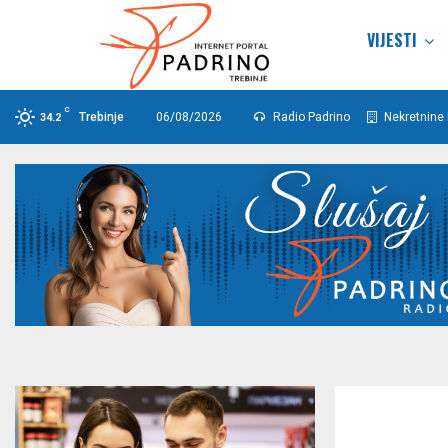
VIJESTI
C
Trebinje
06/08/2026
Radio Padrino
Nekretnine 
34.2