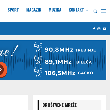
E
SPORT
MAGAZIN
MUZIKA
KONTAKT
Facebook
Insta
Yo
DRUŠTVENE MREŽE