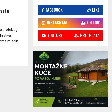
FACEBOOK
LIKE
val u
INSTAGRAM
FOLLOW
je proteklog
YOUTUBE
PRETPLATA
festival
 Doma mladih.