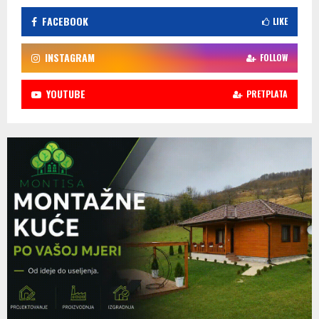
FACEBOOK
LIKE
INSTAGRAM
FOLLOW
YOUTUBE
PRETPLATA