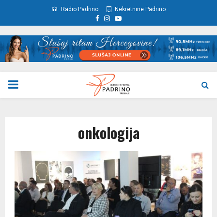
Radio Padrino
Nekretnine Padrino
Facebook
Instagram
Youtube
PRIMARY
MENU
onkologija