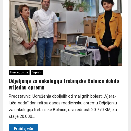
Hercegovina
Vijesti
Odjeljenje za onkologiju trebinjske Bolnice dobilo
vrijednu opremu
Predstavnici Udruženja oboljelih od malignih bolesti „Vjera-
luča-nada“ donirali su danas medicinsku opremu Odjeljenju
za onkologiju trebinjske Bolnice, u vrijednosti 20.770 KM, za
šta je 20.000...
Pročitaj više