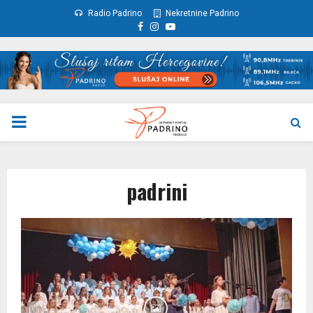
Radio Padrino
Nekretnine Padrino
Facebook
Instagram
Youtube
PRIMARY
MENU
padrini