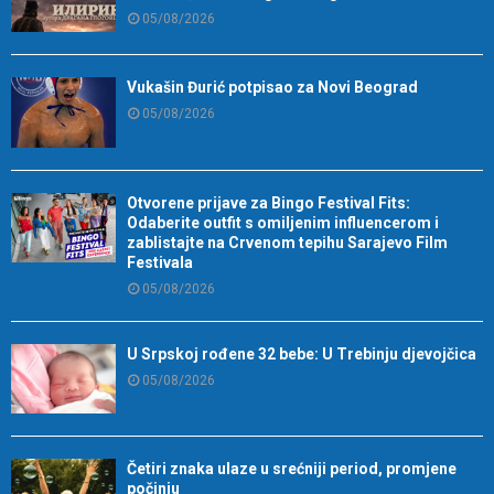
05/08/2026
Vukašin Đurić potpisao za Novi Beograd
05/08/2026
Otvorene prijave za Bingo Festival Fits:
Odaberite outfit s omiljenim influencerom i
zablistajte na Crvenom tepihu Sarajevo Film
Festivala
05/08/2026
U Srpskoj rođene 32 bebe: U Trebinju djevojčica
05/08/2026
Četiri znaka ulaze u srećniji period, promjene
počinju