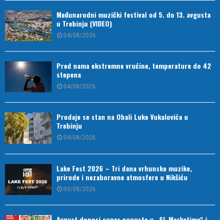
Međunarodni muzički festival od 5. do 13. avgusta
u Trebinju (VIDEO)
04/08/2026
Pred nama ekstremne vrućine, temperature do 42
stepena
04/08/2026
Prodaje se stan na Obali Luke Vukalovića u
Trebinju
04/08/2026
Lake Fest 2026 – Tri dana vrhunske muzike,
prirode i nezaboravne atmosfere u Nikšiću
03/08/2026
Avgust donosi super popuste u „SL Marketima“ i