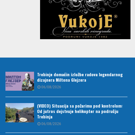
Trebinje domaćin izložbe radova legendarnog
dizajnera Miltona Glejzera
06/08/2026
(VIDEO) Situacija sa požarima pod kontrolom:
Od jutros dejstvuje helikopter na području
Trebinja
06/08/2026