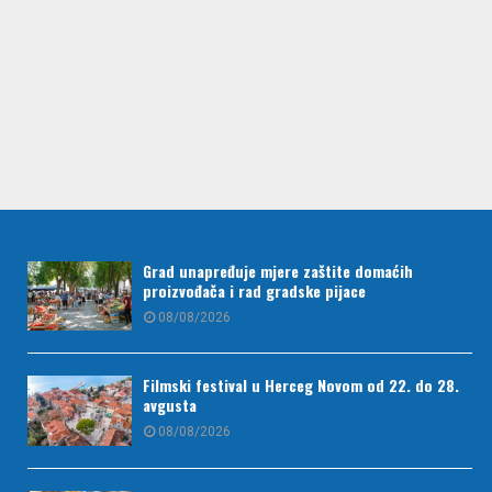
Grad unapređuje mjere zaštite domaćih
proizvođača i rad gradske pijace
08/08/2026
Filmski festival u Herceg Novom od 22. do 28.
avgusta
08/08/2026