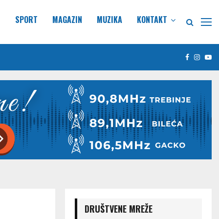
E
SPORT
MAGAZIN
MUZIKA
KONTAKT
Facebook
Insta
Yo
DRUŠTVENE MREŽE