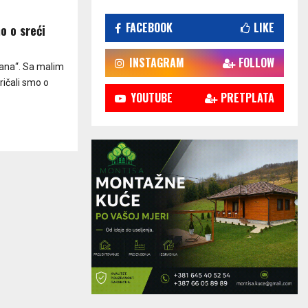
FACEBOOK
LIKE
o o sreći
INSTAGRAM
FOLLOW
šana“. Sa malim
ričali smo o
YOUTUBE
PRETPLATA