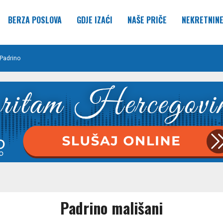
BERZA POSLOVA
GDJE IZAĆI
NAŠE PRIČE
NEKRETNIN
Padrino
Padrino mališani