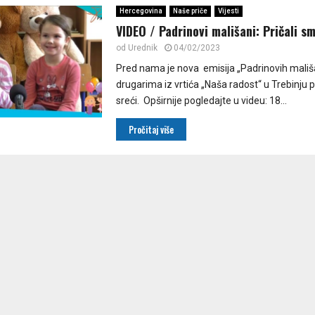
Hercegovina
Naše priče
Vijesti
VIDEO / Padrinovi mališani: Pričali sm
od
Urednik
04/02/2023
Pred nama je nova emisija „Padrinovih mali
drugarima iz vrtića „Naša radost“ u Trebinju p
sreći. Opširnije pogledajte u videu: 18...
Pročitaj više