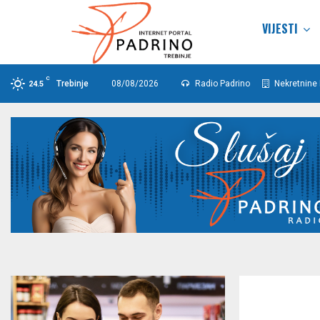
VIJESTI
C
Trebinje
08/08/2026
Radio Padrino
Nekretnine 
24.5