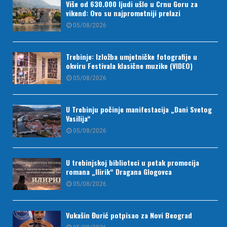
Više od 630.000 ljudi ušlo u Crnu Goru za
vikend: Ovo su najprometniji prelazi
05/08/2026
Trebinje: Izložba umjetničke fotografije u
okviru Festivala klasične muzike (VIDEO)
05/08/2026
U Trebinju počinje manifestacija „Dani Svetog
Vasilija“
05/08/2026
U trebinjskoj biblioteci u petak promocija
romana „Ilirik“ Dragana Glogovca
05/08/2026
Vukašin Đurić potpisao za Novi Beograd