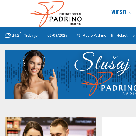
VIJESTI
C
Trebinje
06/08/2026
Radio Padrino
Nekretnine 
24.2