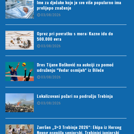
Ime za dječake koje je sve više popularno ima
prelijepo značenje
03/08/2026
Oprez pri povratku s mora: Kazne idu do
500.000 evra
03/08/2026
Dres Tijane Bošković na aukciji za pomoć
udruženju “Vedar osmijeh“ iz Bileće
03/08/2026
Lokalizovani požari na području Trebinja
03/08/2026
Završen „3×3 Trebinje 2026“: Ekipa iz Herceg
Novog osvojila seniorski, Trebinjci juniorski