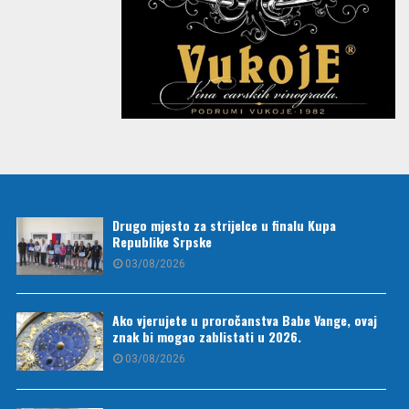
Drugo mjesto za strijelce u finalu Kupa
Republike Srpske
03/08/2026
Ako vjerujete u proročanstva Babe Vange, ovaj
znak bi mogao zablistati u 2026.
03/08/2026