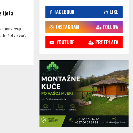
FACEBOOK
LIKE
g ljeta
INSTAGRAM
FOLLOW
ena posvećuju
ogate žetve voća
YOUTUBE
PRETPLATA