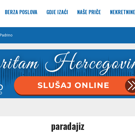
BERZA POSLOVA
GDJE IZAĆI
NAŠE PRIČE
NEKRETNIN
Padrino
paradajiz