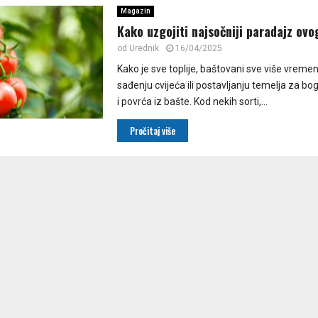
Magazin
Kako uzgojiti najsočniji paradajz ovo
od
Urednik
16/04/2025
Kako je sve toplije, baštovani sve više vrem
sađenju cvijeća ili postavljanju temelja za b
i povrća iz bašte. Kod nekih sorti,...
Pročitaj više