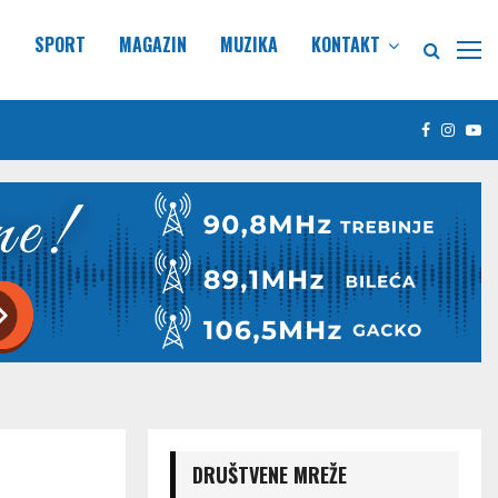
E
SPORT
MAGAZIN
MUZIKA
KONTAKT
Facebook
Insta
Yo
DRUŠTVENE MREŽE