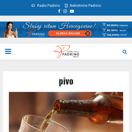
Radio Padrino
Nekretnine Padrino
Facebook
Instagram
Youtube
PRIMARY
MENU
pivo