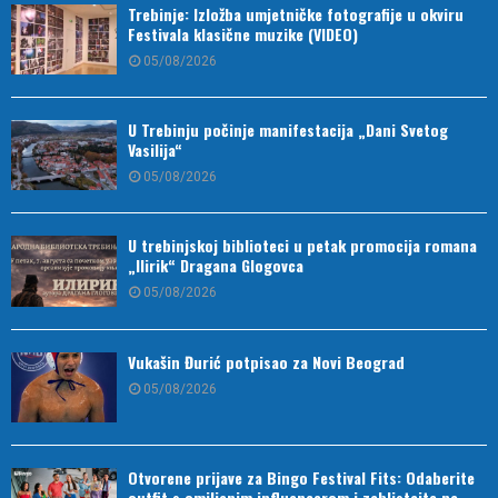
Trebinje: Izložba umjetničke fotografije u okviru
Festivala klasične muzike (VIDEO)
05/08/2026
U Trebinju počinje manifestacija „Dani Svetog
Vasilija“
05/08/2026
U trebinjskoj biblioteci u petak promocija romana
„Ilirik“ Dragana Glogovca
05/08/2026
Vukašin Đurić potpisao za Novi Beograd
05/08/2026
Otvorene prijave za Bingo Festival Fits: Odaberite
outfit s omiljenim influencerom i zablistajte na