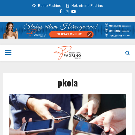
Radio Padrino
Nekretnine Padrino
Facebook
Instagram
Youtube
PRIMARY
MENU
pkola