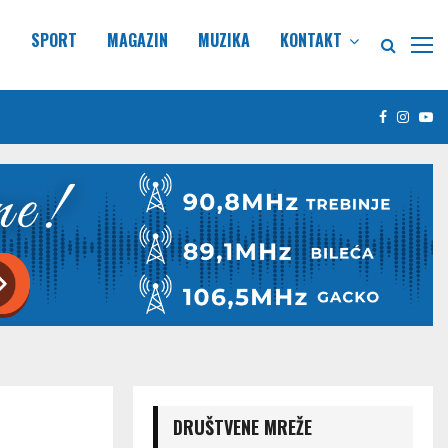
E
SPORT
MAGAZIN
MUZIKA
KONTAKT
Facebook
Insta
Yo
DRUŠTVENE MREŽE