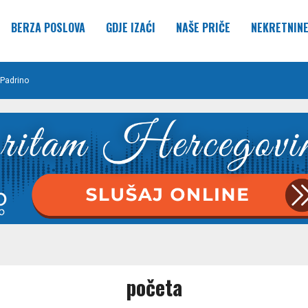
BERZA POSLOVA
GDJE IZAĆI
NAŠE PRIČE
NEKRETNIN
Padrino
početa