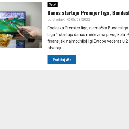
Sport
Danas startuju Premijer liga, Bundesl
od
Urednik
05/08/2022
Engleska Premijer liga, njemačka Bundesliga 
Liga 1 startuju danas mečevima prvog kola. 
finansijski najmoćnijoj ligi Evrope večeras u 2
otvaraju...
Pročitaj više