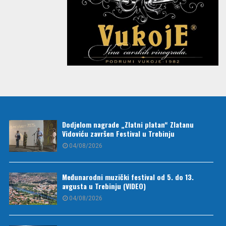
Dodjelom nagrade „Zlatni platan“ Zlatanu
Vidoviću završen Festival u Trebinju
04/08/2026
Međunarodni muzički festival od 5. do 13.
avgusta u Trebinju (VIDEO)
04/08/2026